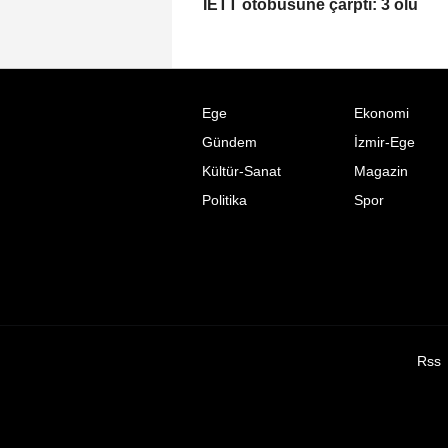
İETT otobüsüne çarptı: 3 ölü
Ege
Ekonomi
Gündem
İzmir-Ege
Kültür-Sanat
Magazin
Politika
Spor
Rss