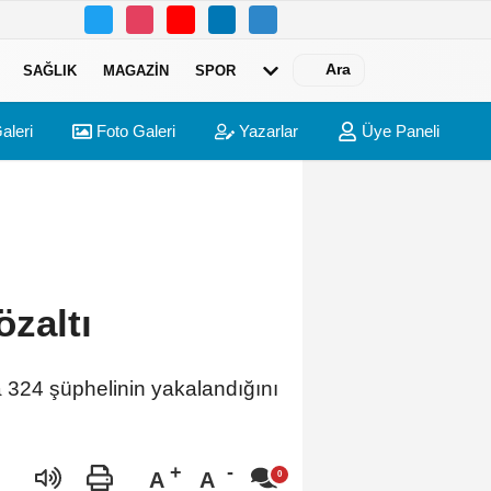
Ara
SAĞLIK
MAGAZIN
SPOR
aleri
Foto Galeri
Yazarlar
Üye Paneli
zaltı
a 324 şüphelinin yakalandığını
A
A