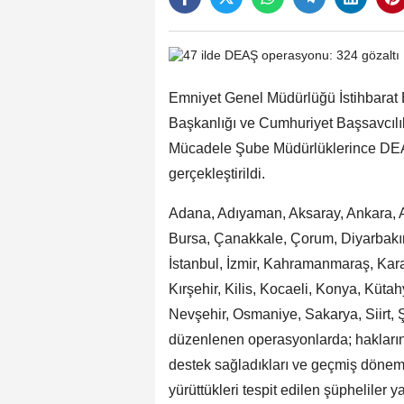
Emniyet Genel Müdürlüğü İstihbarat 
Başkanlığı ve Cumhuriyet Başsavcılık
Mücadele Şube Müdürlüklerince DEAŞ
gerçekleştirildi.
Adana, Adıyaman, Aksaray, Ankara, An
Bursa, Çanakkale, Çorum, Diyarbakır,
İstanbul, İzmir, Kahramanmaraş, Kar
Kırşehir, Kilis, Kocaeli, Konya, Küta
Nevşehir, Osmaniye, Sakarya, Siirt, 
düzenlenen operasyonlarda; hakların
destek sağladıkları ve geçmiş döneml
yürüttükleri tespit edilen şüpheliler y