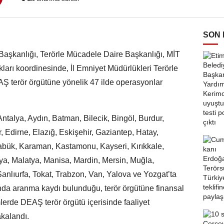
SON
Başkanlığı, Terörle Mücadele Daire Başkanlığı, MİT
ları koordinesinde, İl Emniyet Müdürlükleri Terörle
 terör örgütüne yönelik 47 ilde operasyonlar
talya, Aydın, Batman, Bilecik, Bingöl, Burdur,
 Edirne, Elazığ, Eskişehir, Gaziantep, Hatay,
abük, Karaman, Kastamonu, Kayseri, Kırıkkale,
hya, Malatya, Manisa, Mardin, Mersin, Muğla,
Şanlıurfa, Tokat, Trabzon, Van, Yalova ve Yozgat’ta
da aranma kaydı bulunduğu, terör örgütüne finansal
erde DEAŞ terör örgütü içerisinde faaliyet
akalandı.