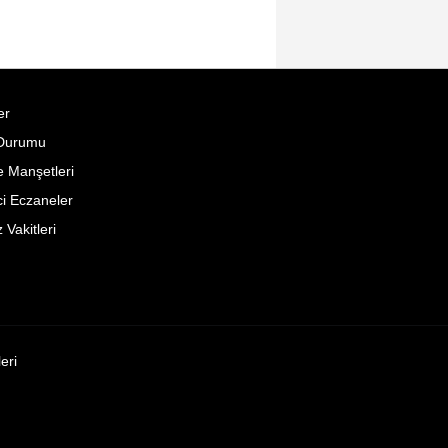
er
Durumu
 Manşetleri
i Eczaneler
Vakitleri
leri