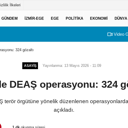
izlilik İlkeleri
GÜNDEM
İZMIR-EGE
EGE
POLITIKA
EKONOMI
DÜNYA
Video G
rasyonu: 324 gözaltı
Yayınlanma: 13 Mayıs 2026 - 11:09
ASAYIŞ
lde DEAŞ operasyonu: 324 gö
EAŞ terör örgütüne yönelik düzenlenen operasyonlard
açıkladı.
1 dk
okunma süresi