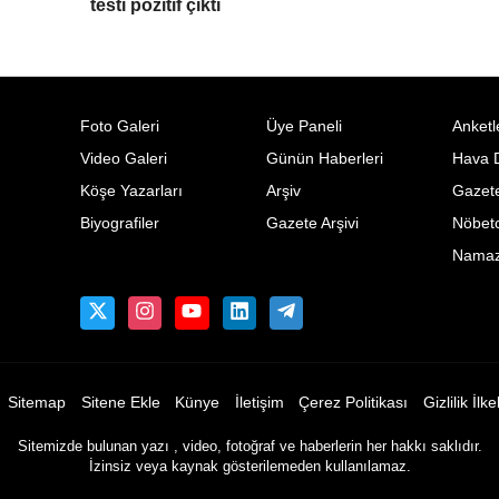
testi pozitif çıktı
Foto Galeri
Üye Paneli
Anketl
Video Galeri
Günün Haberleri
Hava 
Köşe Yazarları
Arşiv
Gazete
Biyografiler
Gazete Arşivi
Nöbetc
Namaz 
Sitemap
Sitene Ekle
Künye
İletişim
Çerez Politikası
Gizlilik İlke
Sitemizde bulunan yazı , video, fotoğraf ve haberlerin her hakkı saklıdır.
İzinsiz veya kaynak gösterilemeden kullanılamaz.