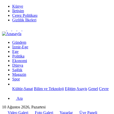
Künye
İletişim
Çerez Politikası
Gizlilik İlkeleri
Gündem
İzmir-Ege
Ege
Politika
Ekonomi
Dünya
Sağlık
Magazin
Spor
Kültür-Sanat
Bilim ve Teknoloji
Eğitim
Asayiş
Genel
Çevre
Ara
10 Ağustos 2026, Pazartesi
Video Galeri
Foto Galeri
Yazarlar
Üye Paneli