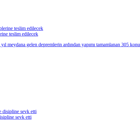
rine teslim edilecek
l meydana gelen depremlerin ardından yapımı tamamlanan 305 konut ve 1
sipline sevk etti