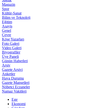
Sağlık
Magazin
Spor
Kültür-Sanat
Bilim ve Teknoloji
Eğitim
Asayiş
Genel
Çevre
Köşe Yazarları
Foto Galeri
Video Galeri
Biyografiler
Üye Paneli
Günün Haberleri
Arşiv
Gazete Arşivi
Anketler
Hava Durumu
Gazete Manşetleri
Nöbetci Eczaneler
Namaz Vakitleri
Ege
Ekonomi