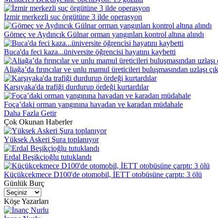
İzmir merkezli suç örgütüne 3 ilde operasyon
Gömeç ve Aydıncık Gülnar orman yangınları kontrol altına alındı
Buca'da feci kaza...üniversite öğrencisi hayatını kaybetti
Aliağa’da fırıncılar ve unlu mamul üreticileri buluşmasından uzlaşı çık
Karşıyaka'da trafiği durdurup ördeği kurtardılar
Foça’daki orman yangınına havadan ve karadan müdahale
Daha Fazla Getir
Çok Okunan Haberler
Yüksek Askeri Şura toplanıyor
Erdal Beşikçioğlu tutuklandı
Küçükçekmece D100'de otomobil, İETT otobüsüne çarptı: 3 ölü
Günlük Burç
Köşe Yazarları