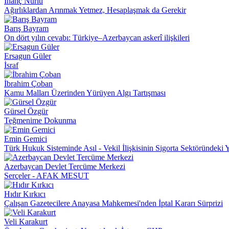
İnanç Nurlu
Ağırlıklardan Arınmak Yetmez, Hesaplaşmak da Gerekir
Barış Bayram
On dört yılın cevabı: Türkiye–Azerbaycan askerî ilişkileri
Ersagun Güler
İsraf
İbrahim Çoban
Kamu Malları Üzerinden Yürüyen Algı Tartışması
Gürsel Özgür
Teğmenime Dokunma
Emin Gemici
Türk Hukuk Sisteminde Asıl - Vekil İlişkisinin Sigorta Sektöründeki 
Azerbaycan Devlet Tercüme Merkezi
Serçeler - AFAK MESUT
Hıdır Kırkıcı
Çalışan Gazetecilere Anayasa Mahkemesi'nden İptal Kararı Sürprizi
Veli Karakurt