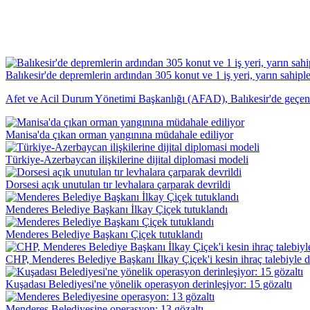
Balıkesir'de depremlerin ardından 305 konut ve 1 iş yeri, yarın sahiple
Afet ve Acil Durum Yönetimi Başkanlığı (AFAD), Balıkesir'de geçen yı
Manisa'da çıkan orman yangınına müdahale ediliyor
Türkiye-Azerbaycan ilişkilerine dijital diplomasi modeli
Dorsesi açık unutulan tır levhalara çarparak devrildi
Menderes Belediye Başkanı İlkay Çiçek tutuklandı
Menderes Belediye Başkanı Çiçek tutuklandı
CHP, Menderes Belediye Başkanı İlkay Çiçek'i kesin ihraç talebiyle di
Kuşadası Belediyesi'ne yönelik operasyon derinleşiyor: 15 gözaltı
Menderes Belediyesine operasyon: 13 gözaltı