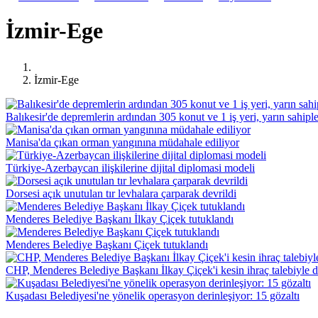
İzmir-Ege
İzmir-Ege
Balıkesir'de depremlerin ardından 305 konut ve 1 iş yeri, yarın sahiple
Manisa'da çıkan orman yangınına müdahale ediliyor
Türkiye-Azerbaycan ilişkilerine dijital diplomasi modeli
Dorsesi açık unutulan tır levhalara çarparak devrildi
Menderes Belediye Başkanı İlkay Çiçek tutuklandı
Menderes Belediye Başkanı Çiçek tutuklandı
CHP, Menderes Belediye Başkanı İlkay Çiçek'i kesin ihraç talebiyle di
Kuşadası Belediyesi'ne yönelik operasyon derinleşiyor: 15 gözaltı