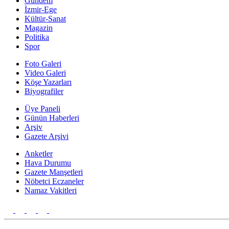
Gündem
İzmir-Ege
Kültür-Sanat
Magazin
Politika
Spor
Foto Galeri
Video Galeri
Köşe Yazarları
Biyografiler
Üye Paneli
Günün Haberleri
Arşiv
Gazete Arşivi
Anketler
Hava Durumu
Gazete Manşetleri
Nöbetci Eczaneler
Namaz Vakitleri