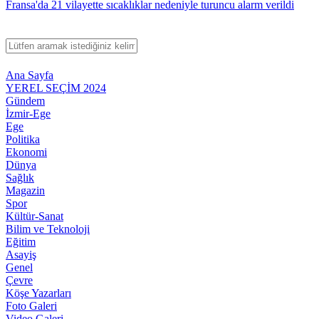
Fransa'da 21 vilayette sıcaklıklar nedeniyle turuncu alarm verildi
Ana Sayfa
YEREL SEÇİM 2024
Gündem
İzmir-Ege
Ege
Politika
Ekonomi
Dünya
Sağlık
Magazin
Spor
Kültür-Sanat
Bilim ve Teknoloji
Eğitim
Asayiş
Genel
Çevre
Köşe Yazarları
Foto Galeri
Video Galeri