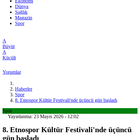
Ekonomi
Dünya
Sağlık
Magazin
Spor
A
Büyüt
A
Küçült
Yorumlar
Haberler
Spor
8. Etnospor Kültür Festivali'nde üçüncü gün başladı
Spor
Yayınlanma: 23 Mayıs 2026 - 12:02
8. Etnospor Kültür Festivali'nde üçüncü
gün başladı