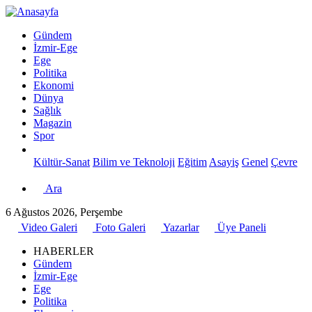
Gündem
İzmir-Ege
Ege
Politika
Ekonomi
Dünya
Sağlık
Magazin
Spor
Kültür-Sanat
Bilim ve Teknoloji
Eğitim
Asayiş
Genel
Çevre
Ara
6 Ağustos 2026, Perşembe
Video Galeri
Foto Galeri
Yazarlar
Üye Paneli
HABERLER
Gündem
İzmir-Ege
Ege
Politika