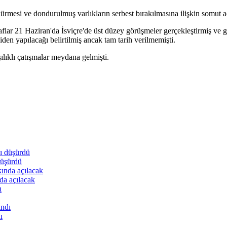
dürmesi ve dondurulmuş varlıkların serbest bırakılmasına ilişkin somut 
flar 21 Haziran'da İsviçre'de üst düzey görüşmeler gerçekleştirmiş ve 
den yapılacağı belirtilmiş ancak tam tarih verilmemişti.
ıklı çatışmalar meydana gelmişti.
düşürdü
da açılacak
ı