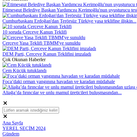
Etimesgut Belediye Başkan Yardımcısı Kerimoğlu'nun uyuşturucu testi
Cumhurbaşkanı Erdoğan'dan Terörsüz Türkiye yasa teklifine ilişkin...
10 soruda Çerçeve Kanun Teklifi
Çerçeve Yasa Teklifi TBMM'ye sunuldu
DEM Parti, Çerçeve Kanun Teklifini imzaladı
Çok Okunan Haberler
Cem Küçük tutuklandı
Foça’daki orman yangınına havadan ve karadan müdahale
Aliağa’da fırıncılar ve unlu mamul üreticileri buluşmasından...
Ana Sayfa
YEREL SEÇİM 2024
Gündem