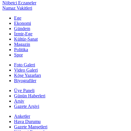
Nöbetci Eczaneler
Namaz Vakitleri
Ege
Ekonomi
Gündem
İzmir-Ege
Kültür-Sanat
Magazin
Politika
Spor
Foto Galeri
Video Galeri
Köşe Yazarları
Biyografiler
Üye Paneli
Günün Haberleri
Arşiv
Gazete Arşivi
Anketler
Hava Durumu
Gazete Manşetleri