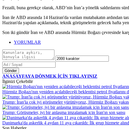
Fezaili, buna gerekçe olarak, ABD’nin İran’a yönelik saldırılarını sür
İran ile ABD arasında 14 Haziran'da varılan mutabakatın ardından tara
Haziran'da yapılan açıklamada, teknik görüşmelerin gelecek hafta yeni
Son iki gündür İran ve ABD arasında Hürmüz Boğazı çevresinde karşıl
YORUMLAR
Gönder
ANASAYFAYA DÖNMEK İÇİN TIKLAYINIZ
İlginizi Çekebilir
Hürmüz Boğazı'nın yeniden açılabileceği beklentisi petrol fiyatlarını 
Trump: İran'la çok iyi görüşmeler yürütüyoruz, Hürmüz Boğazı yakın
Trump: Görüşmeler, iyi bir anlaşma imzalamak için İran'ın son şansı
Danimarka'da askerlik 4 aydan 11 aya çıkarıldı: İlk grup hizmete alınd
Son Haberler