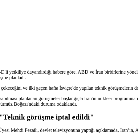
'li yetkiliye dayandırdığı habere göre, ABD ve İran birbirlerine yön
şme planladı.
 el çekeceğini ve ilki geçen hafta İsviçre'de yapılan teknik görüşmelerin
apılması planlanan görüşmeler başlangıçta İran'ın nükleer programına il
e Hürmüz Boğazı'ndaki duruma odaklandı.
li: "Teknik görüşme iptal edildi"
esi Mehdi Fezaili, devlet televizyonuna yaptığı açıklamada, İran’ın, A