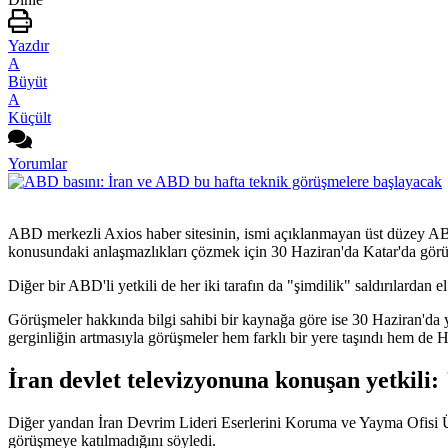
Yazdır
A
Büyüt
A
Küçült
Yorumlar
ABD merkezli Axios haber sitesinin, ismi açıklanmayan üst düzey ABD
konusundaki anlaşmazlıkları çözmek için 30 Haziran'da Katar'da görü
Diğer bir ABD'li yetkili de her iki tarafın da "şimdilik" saldırılardan
Görüşmeler hakkında bilgi sahibi bir kaynağa göre ise 30 Haziran'da y
gerginliğin artmasıyla görüşmeler hem farklı bir yere taşındı hem d
​​​​​​​İran devlet televizyonuna konuşan yetki
Diğer yandan İran Devrim Lideri Eserlerini Koruma ve Yayma Ofisi Üy
görüşmeye katılmadığını söyledi.