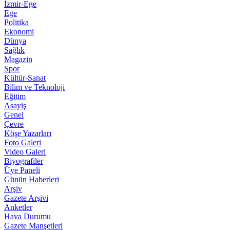
İzmir-Ege
Ege
Politika
Ekonomi
Dünya
Sağlık
Magazin
Spor
Kültür-Sanat
Bilim ve Teknoloji
Eğitim
Asayiş
Genel
Çevre
Köşe Yazarları
Foto Galeri
Video Galeri
Biyografiler
Üye Paneli
Günün Haberleri
Arşiv
Gazete Arşivi
Anketler
Hava Durumu
Gazete Manşetleri