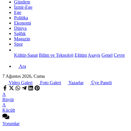
Gündem
İzmir-Ege
Ege
Politika
Ekonomi
Dünya
Sağlık
Magazin
Spor
Kültür-Sanat
Bilim ve Teknoloji
Eğitim
Asayiş
Genel
Çevre
Ara
7 Ağustos 2026, Cuma
Video Galeri
Foto Galeri
Yazarlar
Üye Paneli
A
Büyüt
A
Küçült
Yorumlar