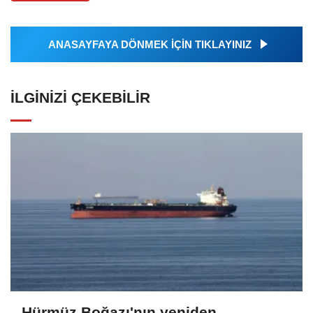
ANASAYFAYA DÖNMEK İÇİN TIKLAYINIZ
İLGINIZI ÇEKEBILIR
Hürmüz Boğazı'nın yeniden