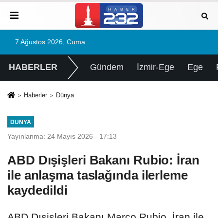
7 Ağustos 2026, Cuma
HABERLER
Gündem
İzmir-Ege
Ege
Haberler
Dünya
DÜNYA
Yayınlanma: 24 Mayıs 2026 - 17:13
ABD Dışişleri Bakanı Rubio: İran
ile anlaşma taslağında ilerleme
kaydedildi
ABD Dışişleri Bakanı Marco Rubio, İran ile