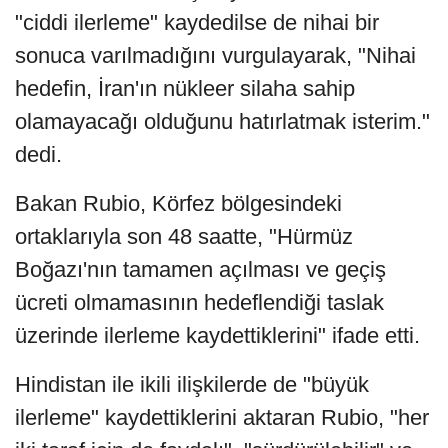
"ciddi ilerleme" kaydedilse de nihai bir
sonuca varılmadığını vurgulayarak, "Nihai
hedefin, İran'ın nükleer silaha sahip
olamayacağı olduğunu hatırlatmak isterim."
dedi.
Bakan Rubio, Körfez bölgesindeki
ortaklarıyla son 48 saatte, "Hürmüz
Boğazı'nın tamamen açılması ve geçiş
ücreti olmamasının hedeflendiği taslak
üzerinde ilerleme kaydettiklerini" ifade etti.
Hindistan ile ikili ilişkilerde de "büyük
ilerleme" kaydettiklerini aktaran Rubio, "her