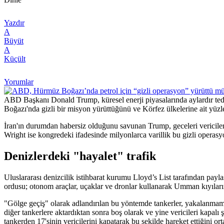
Yazdır
A
Büyüt
A
Küçült
Yorumlar
ABD Başkanı Donald Trump, küresel enerji piyasalarında aylardır ted
Boğazı'nda gizli bir misyon yürüttüğünü ve Körfez ülkelerine ait yüzl
İran'ın durumdan habersiz olduğunu savunan Trump, geceleri vericileri
Wright ise kongredeki ifadesinde milyonlarca varillik bu gizli operas
Denizlerdeki "hayalet" trafik
Uluslararası denizcilik istihbarat kurumu Lloyd’s List tarafından payla
ordusu; otonom araçlar, uçaklar ve dronlar kullanarak Umman kıyıları
"Gölge geçiş" olarak adlandırılan bu yöntemde tankerler, yakalanmama
diğer tankerlere aktardıktan sonra boş olarak ve yine vericileri kapal
tankerden 17'sinin vericilerini kapatarak bu şekilde hareket ettiğini or