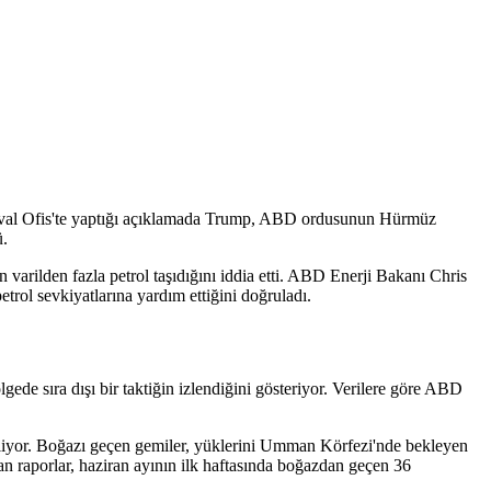
u. Oval Ofis'te yaptığı açıklamada Trump, ABD ordusunun Hürmüz
ü.
varilden fazla petrol taşıdığını iddia etti. ABD Enerji Bakanı Chris
rol sevkiyatlarına yardım ettiğini doğruladı.
gede sıra dışı bir taktiğin izlendiğini gösteriyor. Verilere göre ABD
erliyor. Boğazı geçen gemiler, yüklerini Umman Körfezi'nde bekleyen
an raporlar, haziran ayının ilk haftasında boğazdan geçen 36