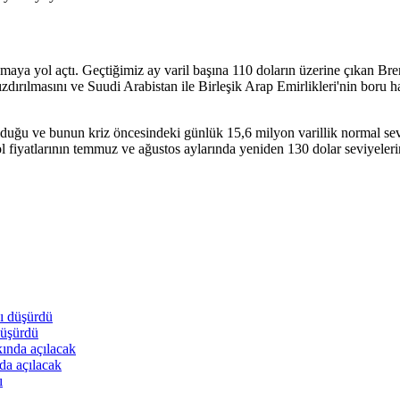
tlamaya yol açtı. Geçtiğimiz ay varil başına 110 doların üzerine çıkan Bren
zdırılmasını ve Suudi Arabistan ile Birleşik Arap Emirlikleri'nin boru ha
duğu ve bunun kriz öncesindeki günlük 15,6 milyon varillik normal sevkiy
trol fiyatlarının temmuz ve ağustos aylarında yeniden 130 dolar seviyel
düşürdü
da açılacak