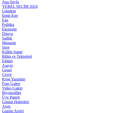
Ana Sayfa
YEREL SEÇİM 2024
Gündem
İzmir-Ege
Ege
Politika
Ekonomi
Dünya
Sağlık
Magazin
Spor
Kültür-Sanat
Bilim ve Teknoloji
Eğitim
Asayiş
Genel
Çevre
Köşe Yazarları
Foto Galeri
Video Galeri
Biyografiler
Üye Paneli
Günün Haberleri
Arşiv
Gazete Arşivi