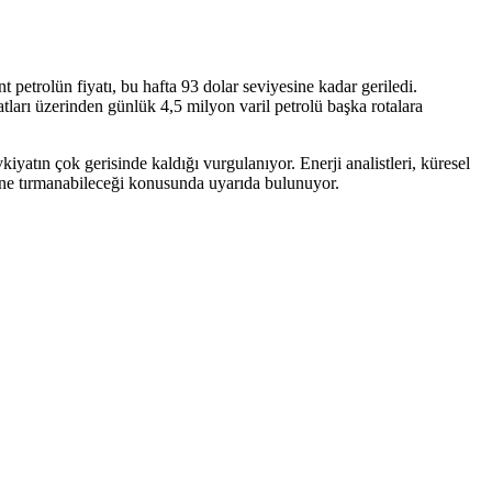
t petrolün fiyatı, bu hafta 93 dolar seviyesine kadar geriledi.
tları üzerinden günlük 4,5 milyon varil petrolü başka rotalara
atın çok gerisinde kaldığı vurgulanıyor. Enerji analistleri, küresel
erine tırmanabileceği konusunda uyarıda bulunuyor.