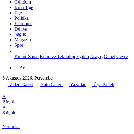
Gündem
İzmir-Ege
Ege
Politika
Ekonomi
Dünya
Sağlık
Magazin
Spor
Kültür-Sanat
Bilim ve Teknoloji
Eğitim
Asayiş
Genel
Çevre
Ara
6 Ağustos 2026, Perşembe
Video Galeri
Foto Galeri
Yazarlar
Üye Paneli
A
Büyüt
A
Küçült
Yorumlar