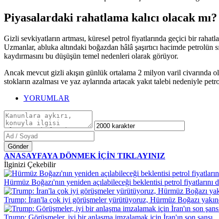
Piyasalardaki rahatlama kalıcı olacak mı?
Gizli sevkiyatların artması, küresel petrol fiyatlarında geçici bir raha
Uzmanlar, abluka altındaki boğazdan hâlâ şaşırtıcı hacimde petrolün sı
kaydırmasını bu düşüşün temel nedenleri olarak görüyor.
Ancak mevcut gizli akışın günlük ortalama 2 milyon varil civarında ol
stokların azalması ve yaz aylarında artacak yakıt talebi nedeniyle pe
YORUMLAR
Gönder
ANASAYFAYA DÖNMEK İÇİN TIKLAYINIZ
İlginizi Çekebilir
Hürmüz Boğazı'nın yeniden açılabileceği beklentisi petrol fiyatlarını 
Trump: İran'la çok iyi görüşmeler yürütüyoruz, Hürmüz Boğazı yakın
Trump: Görüşmeler, iyi bir anlaşma imzalamak için İran'ın son şansı