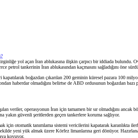
irginliğe yol açan İran ablukasına ilişkin çarpıcı bir iddiada bulund
erce petrol tankerinin İran ablukasından kaçmasını sağladığını öne sürd
 kapatılarak boğazdan çıkarılan 200 geminin küresel pazara 100 milyon 
yondan haberdar olmadığını belirtse de ABD ordusunun boğazdan bazı pet
şılan veriler, operasyonun İran için tamamen bir sır olmadığını ancak böl
na yakın güvenli şeritlerden geçen tankerlere koruma sağlıyor.
k için otomatik tanımlama sistemi vericilerini kapatarak karanlıkta il
ı şekilde yeni yük almak üzere Körfez limanlarına geri dönüyor. Hazırlan
taya koyuyor.