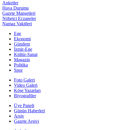
Anketler
Hava Durumu
Gazete Manşetleri
Nöbetci Eczaneler
Namaz Vakitleri
Ege
Ekonomi
Gündem
İzmir-Ege
Kültür-Sanat
Magazin
Politika
Spor
Foto Galeri
Video Galeri
Köşe Yazarları
Biyografiler
Üye Paneli
Günün Haberleri
Arşiv
Gazete Arşivi