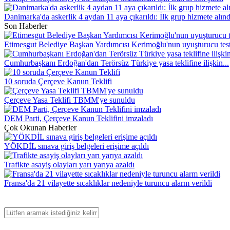
Danimarka'da askerlik 4 aydan 11 aya çıkarıldı: İlk grup hizmete alınd
Son Haberler
Etimesgut Belediye Başkan Yardımcısı Kerimoğlu'nun uyuşturucu testi
Cumhurbaşkanı Erdoğan'dan Terörsüz Türkiye yasa teklifine ilişkin...
10 soruda Çerçeve Kanun Teklifi
Çerçeve Yasa Teklifi TBMM'ye sunuldu
DEM Parti, Çerçeve Kanun Teklifini imzaladı
Çok Okunan Haberler
YÖKDİL sınava giriş belgeleri erişime açıldı
Trafikte asayiş olayları yarı yarıya azaldı
Fransa'da 21 vilayette sıcaklıklar nedeniyle turuncu alarm verildi