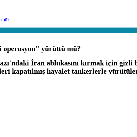
ü mü?
i operasyon" yürüttü mü?
daki İran ablukasını kırmak için gizli bir
ileri kapatılmış hayalet tankerlerle yürütüle