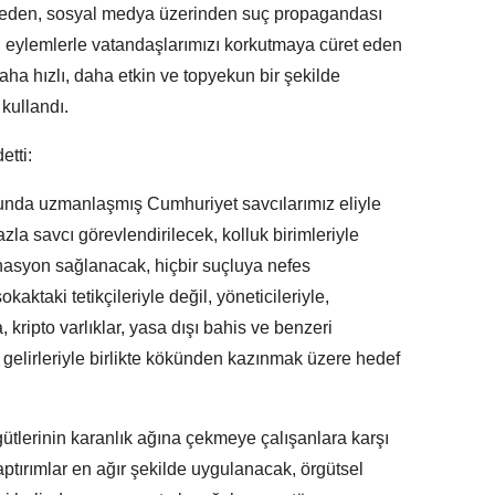
ar eden, sosyal medya üzerinden suç propagandası
lı eylemlerle vatandaşlarımızı korkutmaya cüret eden
daha hızlı, daha etkin ve topyekun bir şekilde
 kullandı.
etti:
sunda uzmanlaşmış Cumhuriyet savcılarımız eliyle
azla savcı görevlendirilecek, kolluk birimleriyle
rdinasyon sağlanacak, hiçbir suçluya nefes
kaktaki tetikçileriyle değil, yöneticileriyle,
a, kripto varlıklar, yasa dışı bahis ve benzeri
 gelirleriyle birlikte kökünden kazınmak üzere hedef
ütlerinin karanlık ağına çekmeye çalışanlara karşı
tırımlar en ağır şekilde uygulanacak, örgütsel