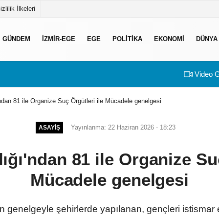
izlilik İlkeleri
GÜNDEM
İZMIR-EGE
EGE
POLITIKA
EKONOMI
DÜNYA
Video G
ndan 81 ile Organize Suç Örgütleri ile Mücadele genelgesi
Yayınlanma: 22 Haziran 2026 - 18:23
ASAYIŞ
ığı'ndan 81 ile Organize Suç
Mücadele genelgesi
en genelgeyle şehirlerde yapılanan, gençleri istisma