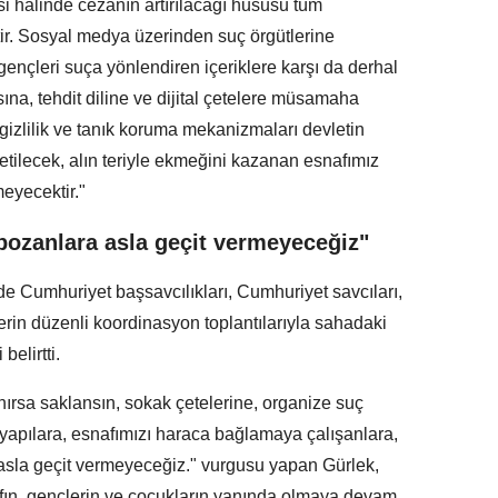
si halinde cezanın artırılacağı hususu tüm
ktir. Sosyal medya üzerinden suç örgütlerine
gençleri suça yönlendiren içeriklere karşı da derhal
na, tehdit diline ve dijital çetelere müsamaha
gizlilik ve tanık koruma mekanizmaları devletin
letilecek, alın teriyle ekmeğini kazanan esnafımız
eyecektir."
bozanlara asla geçit vermeyeceğiz"
e Cumhuriyet başsavcılıkları, Cumhuriyet savcıları,
lerin düzenli koordinasyon toplantılarıyla sahadaki
belirtti.
ırsa saklansın, sokak çetelerine, organize suç
 yapılara, esnafımızı haraca bağlamaya çalışanlara,
sla geçit vermeyeceğiz." vurgusu yapan Gürlek,
fın, gençlerin ve çocukların yanında olmaya devam