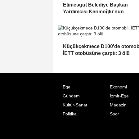
Etimesgut Belediye Başkan
Yardımcısı Kerimoğlu'nun
uyuşturucu testi pozitif çıktı
Küçükçekmece D100'de otomobi
İETT otobüsüne çarptı: 3 ölü
Ege
Ekonomi
Gündem
İzmir-Ege
Kültür-Sanat
Magazin
Politika
Spor