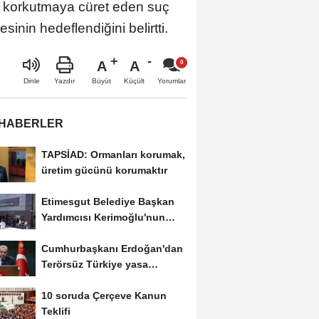
rı korkutmaya cüret eden suç
sinin hedeflendiğini belirtti.
A
A
Büyüt
Küçült
Dinle
Yazdır
Yorumlar
 HABERLER
TAPSİAD: Ormanları korumak,
üretim gücünü korumaktır
Etimesgut Belediye Başkan
Yardımcısı Kerimoğlu'nun
uyuşturucu testi...
Cumhurbaşkanı Erdoğan'dan
Terörsüz Türkiye yasa
teklifine ilişkin...
10 soruda Çerçeve Kanun
Teklifi