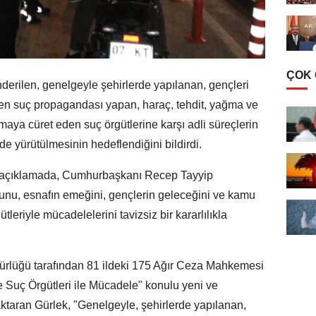
ÇOK
nderilen, genelgeyle şehirlerde yapılanan, gençleri
en suç propagandası yapan, haraç, tehdit, yağma ve
tmaya cüret eden suç örgütlerine karşı adli süreçlerin
lde yürütülmesinin hedeflendiğini bildirdi.
ı açıklamada, Cumhurbaşkanı Recep Tayyip
urunu, esnafın emeğini, gençlerin geleceğini ve kamu
leriyle mücadelelerini tavizsiz bir kararlılıkla
rlüğü tarafından 81 ildeki 175 Ağır Ceza Mahkemesi
 Suç Örgütleri ile Mücadele" konulu yeni ve
aktaran Gürlek, "Genelgeyle, şehirlerde yapılanan,