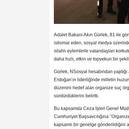
Adalet Bakanı Akın Gürlek, 81 ile gö
istismar eden, sosyal medya üzerind
silahlı eylemlerle vatandaşları korku
daha hızlı, etkin ve topyekun bir şeki
Gürlek, NSosyal hesabından yaptığ
Erdoğan'ın liderliğinde milletin huz
düzenini hedef alan organize suç örgüt
sürdürdüklerini belirtti.
Bu kapsamda Ceza İşleri Genel Müdü
Cumhuriyet Başsavcılığına "Organize
kapsamlı bir genelge gönderildiğini 