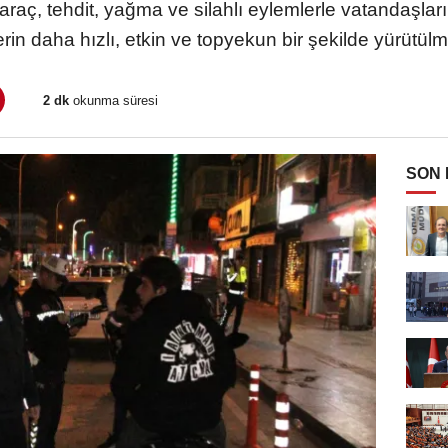
aç, tehdit, yağma ve silahlı eylemlerle vatandaşla
erin daha hızlı, etkin ve topyekun bir şekilde yürütülme
2 dk
okunma süresi
SON