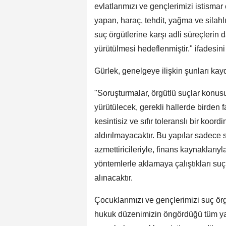
evlatlarımızı ve gençlerimizi istism
yapan, haraç, tehdit, yağma ve silah
suç örgütlerine karşı adli süreçlerin 
yürütülmesi hedeflenmiştir." ifadesini
Gürlek, genelgeye ilişkin şunları kayd
"Soruşturmalar, örgütlü suçlar konu
yürütülecek, gerekli hallerde birden f
kesintisiz ve sıfır toleranslı bir koo
aldırılmayacaktır. Bu yapılar sadece so
azmettiricileriyle, finans kaynaklarıyl
yöntemlerle aklamaya çalıştıkları suç
alınacaktır.
Çocuklarımızı ve gençlerimizi suç örg
hukuk düzenimizin öngördüğü tüm yap