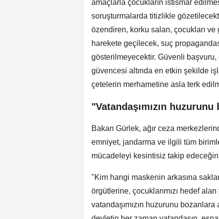
amaçlarla çocukların istismar edilme
soruşturmalarda titizlikle gözetilece
özendiren, korku salan, çocukları ve 
harekete geçilecek, suç propagandası
gösterilmeyecektir. Güvenli başvuru, 
güvencesi altında en etkin şekilde iş
çetelerin merhametine asla terk edilm
"Vatandaşımızın huzurunu 
Bakan Gürlek, ağır ceza merkezlerind
emniyet, jandarma ve ilgili tüm birim
mücadeleyi kesintisiz takip edeceğini 
"Kim hangi maskenin arkasına saklan
örgütlerine, çocuklarımızı hedef alan
vatandaşımızın huzurunu bozanlara a
devletin her zaman vatandaşın, esna