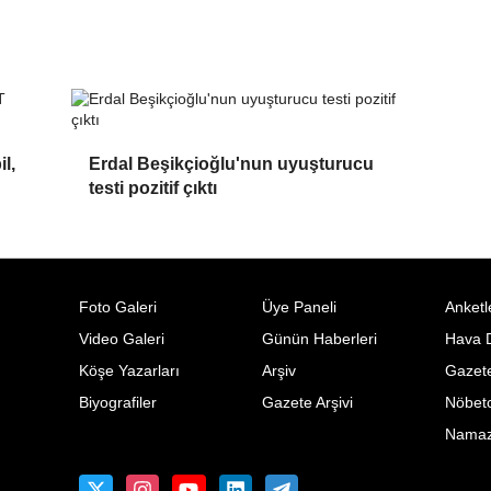
l,
Erdal Beşikçioğlu'nun uyuşturucu
testi pozitif çıktı
Foto Galeri
Üye Paneli
Anketl
Video Galeri
Günün Haberleri
Hava 
Köşe Yazarları
Arşiv
Gazete
Biyografiler
Gazete Arşivi
Nöbetc
Namaz 