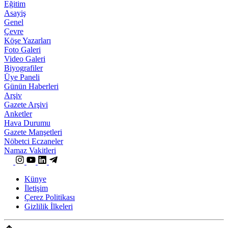
Eğitim
Asayiş
Genel
Çevre
Köşe Yazarları
Foto Galeri
Video Galeri
Biyografiler
Üye Paneli
Günün Haberleri
Arşiv
Gazete Arşivi
Anketler
Hava Durumu
Gazete Manşetleri
Nöbetci Eczaneler
Namaz Vakitleri
Künye
İletişim
Çerez Politikası
Gizlilik İlkeleri