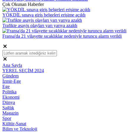
Çok Okunan Haberler
YÖKDİL sınava giriş belgeleri erişime açıldı
Trafikte asayiş olayları yarı yarıya azaldı
Fransa'da 21 vilayette sıcaklıklar nedeniyle turuncu alarm verildi
Ana Sayfa
YEREL SEÇİM 2024
Gündem
İzmir-Ege
Ege
Politika
Ekonomi
Dünya
Sağlık
Magazin
Spor
Kültür-Sanat
Bilim ve Teknoloji