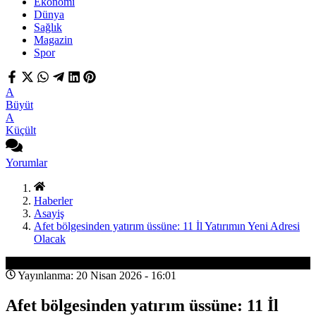
Ekonomi
Dünya
Sağlık
Magazin
Spor
A
Büyüt
A
Küçült
Yorumlar
Haberler
Asayiş
Afet bölgesinden yatırım üssüne: 11 İl Yatırımın Yeni Adresi
Olacak
Asayiş
Yayınlanma: 20 Nisan 2026 - 16:01
Afet bölgesinden yatırım üssüne: 11 İl