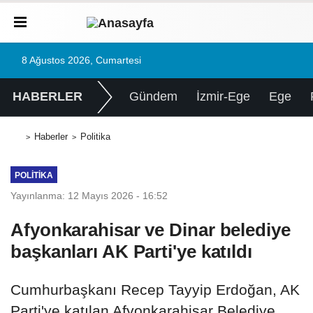
8 Ağustos 2026, Cumartesi
HABERLER
Gündem
İzmir-Ege
Ege
Haberler
Politika
POLITIKA
Yayınlanma: 12 Mayıs 2026 - 16:52
Afyonkarahisar ve Dinar belediye
başkanları AK Parti'ye katıldı
Cumhurbaşkanı Recep Tayyip Erdoğan, AK
Parti'ye katılan Afyonkarahisar Belediye