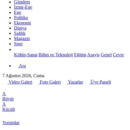
Gündem
İzmir-Ege
Ege
Politika
Ekonomi
Dünya
Sağlık
Magazin
Spor
Kültür-Sanat
Bilim ve Teknoloji
Eğitim
Asayiş
Genel
Çevre
Ara
7 Ağustos 2026, Cuma
Video Galeri
Foto Galeri
Yazarlar
Üye Paneli
A
Büyüt
A
Küçült
Yorumlar