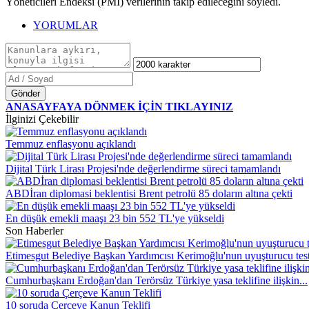
Yöneticileri Endeksi (PMI) verilerinin takip edileceğini söyledi.
YORUMLAR
Gönder
ANASAYFAYA DÖNMEK İÇİN TIKLAYINIZ
İlginizi Çekebilir
Temmuz enflasyonu açıklandı
Dijital Türk Lirası Projesi'nde değerlendirme süreci tamamlandı
ABDİran diplomasi beklentisi Brent petrolü 85 doların altına çekti
En düşük emekli maaşı 23 bin 552 TL'ye yükseldi
Son Haberler
Etimesgut Belediye Başkan Yardımcısı Kerimoğlu'nun uyuşturucu testi
Cumhurbaşkanı Erdoğan'dan Terörsüz Türkiye yasa teklifine ilişkin...
10 soruda Çerçeve Kanun Teklifi