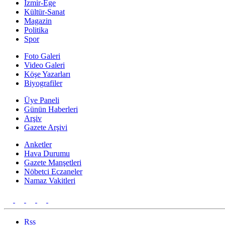
İzmir-Ege
Kültür-Sanat
Magazin
Politika
Spor
Foto Galeri
Video Galeri
Köşe Yazarları
Biyografiler
Üye Paneli
Günün Haberleri
Arşiv
Gazete Arşivi
Anketler
Hava Durumu
Gazete Manşetleri
Nöbetci Eczaneler
Namaz Vakitleri
Rss