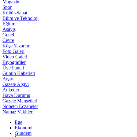
Magazin
Spor
Kültür-Sanat
Bilim ve Teknoloji
Eğitim
Asayiş
Genel
Çevre
Köşe Yazarları
Foto Galeri
Video Galeri
Biyografiler
Üye Paneli
Günün Haberleri
Arşiv
Gazete Arşivi
Anketler
Hava Durumu
Gazete Manşetleri
Nöbetci Eczaneler
Namaz Vakitleri
Ege
Ekonomi
Gündem