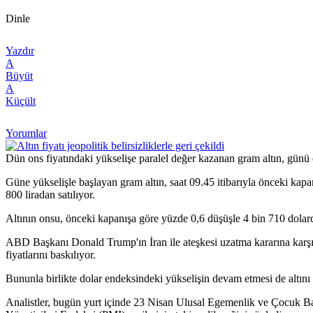
Dinle
Yazdır
A
Büyüt
A
Küçült
Yorumlar
Dün ons fiyatındaki yükselişe paralel değer kazanan gram altın, günü
Güne yükselişle başlayan gram altın, saat 09.45 itibarıyla önceki kapa
800 liradan satılıyor.
Altının onsu, önceki kapanışa göre yüzde 0,6 düşüşle 4 bin 710 dolar
ABD Başkanı Donald Trump'ın İran ile ateşkesi uzatma kararına karşın, AB
fiyatlarını baskılıyor.
Bununla birlikte dolar endeksindeki yükselişin devam etmesi de altını 
Analistler, bugün yurt içinde 23 Nisan Ulusal Egemenlik ve Çocuk Bay