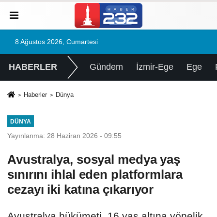
8 Ağustos 2026, Cumartesi
HABERLER
Gündem
İzmir-Ege
Ege
Haberler
Dünya
DÜNYA
Yayınlanma: 28 Haziran 2026 - 09:55
Avustralya, sosyal medya yaş
sınırını ihlal eden platformlara
cezayı iki katına çıkarıyor
Avustralya hükümeti, 16 yaş altına yönelik