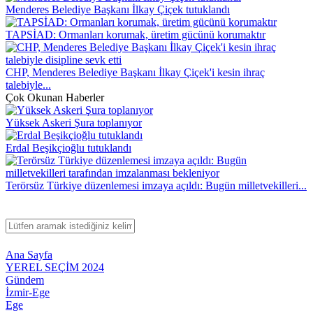
Menderes Belediye Başkanı İlkay Çiçek tutuklandı
TAPSİAD: Ormanları korumak, üretim gücünü korumaktır
CHP, Menderes Belediye Başkanı İlkay Çiçek'i kesin ihraç
talebiyle...
Çok Okunan Haberler
Yüksek Askeri Şura toplanıyor
Erdal Beşikçioğlu tutuklandı
Terörsüz Türkiye düzenlemesi imzaya açıldı: Bugün milletvekilleri...
Ana Sayfa
YEREL SEÇİM 2024
Gündem
İzmir-Ege
Ege