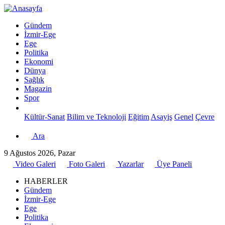
Gündem
İzmir-Ege
Ege
Politika
Ekonomi
Dünya
Sağlık
Magazin
Spor
Kültür-Sanat
Bilim ve Teknoloji
Eğitim
Asayiş
Genel
Çevre
Ara
9 Ağustos 2026, Pazar
Video Galeri
Foto Galeri
Yazarlar
Üye Paneli
HABERLER
Gündem
İzmir-Ege
Ege
Politika