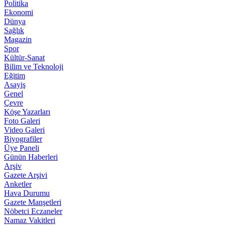
Politika
Ekonomi
Dünya
Sağlık
Magazin
Spor
Kültür-Sanat
Bilim ve Teknoloji
Eğitim
Asayiş
Genel
Çevre
Köşe Yazarları
Foto Galeri
Video Galeri
Biyografiler
Üye Paneli
Günün Haberleri
Arşiv
Gazete Arşivi
Anketler
Hava Durumu
Gazete Manşetleri
Nöbetci Eczaneler
Namaz Vakitleri