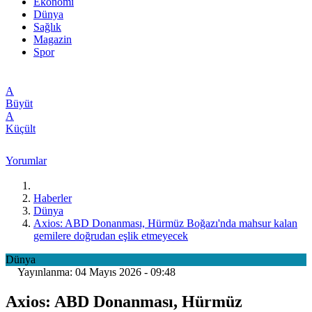
Ekonomi
Dünya
Sağlık
Magazin
Spor
A
Büyüt
A
Küçült
Yorumlar
Haberler
Dünya
Axios: ABD Donanması, Hürmüz Boğazı'nda mahsur kalan
gemilere doğrudan eşlik etmeyecek
Dünya
Yayınlanma: 04 Mayıs 2026 - 09:48
Axios: ABD Donanması, Hürmüz