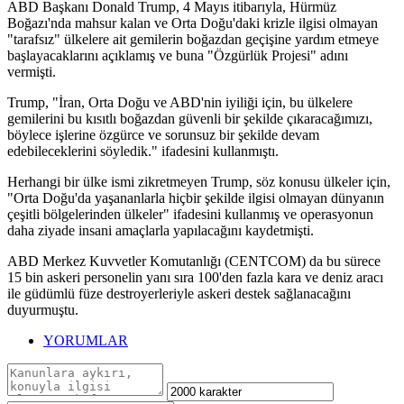
ABD Başkanı Donald Trump, 4 Mayıs itibarıyla, Hürmüz
Boğazı'nda mahsur kalan ve Orta Doğu'daki krizle ilgisi olmayan
"tarafsız" ülkelere ait gemilerin boğazdan geçişine yardım etmeye
başlayacaklarını açıklamış ve buna "Özgürlük Projesi" adını
vermişti.
Trump, "İran, Orta Doğu ve ABD'nin iyiliği için, bu ülkelere
gemilerini bu kısıtlı boğazdan güvenli bir şekilde çıkaracağımızı,
böylece işlerine özgürce ve sorunsuz bir şekilde devam
edebileceklerini söyledik." ifadesini kullanmıştı.
Herhangi bir ülke ismi zikretmeyen Trump, söz konusu ülkeler için,
"Orta Doğu'da yaşananlarla hiçbir şekilde ilgisi olmayan dünyanın
çeşitli bölgelerinden ülkeler" ifadesini kullanmış ve operasyonun
daha ziyade insani amaçlarla yapılacağını kaydetmişti.
ABD Merkez Kuvvetler Komutanlığı (CENTCOM) da bu sürece
15 bin askeri personelin yanı sıra 100'den fazla kara ve deniz aracı
ile güdümlü füze destroyerleriyle askeri destek sağlanacağını
duyurmuştu.
YORUMLAR