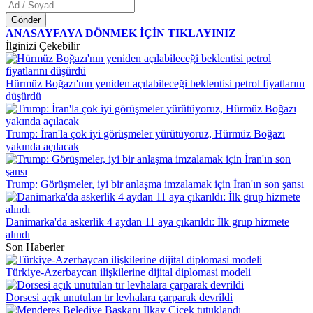
Gönder
ANASAYFAYA DÖNMEK İÇİN TIKLAYINIZ
İlginizi Çekebilir
Hürmüz Boğazı'nın yeniden açılabileceği beklentisi petrol fiyatlarını
düşürdü
Trump: İran'la çok iyi görüşmeler yürütüyoruz, Hürmüz Boğazı
yakında açılacak
Trump: Görüşmeler, iyi bir anlaşma imzalamak için İran'ın son şansı
Danimarka'da askerlik 4 aydan 11 aya çıkarıldı: İlk grup hizmete
alındı
Son Haberler
Türkiye-Azerbaycan ilişkilerine dijital diplomasi modeli
Dorsesi açık unutulan tır levhalara çarparak devrildi