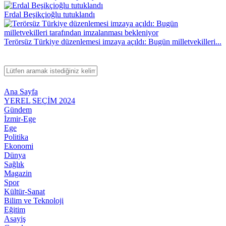
Erdal Beşikçioğlu tutuklandı
Terörsüz Türkiye düzenlemesi imzaya açıldı: Bugün milletvekilleri...
Ana Sayfa
YEREL SEÇİM 2024
Gündem
İzmir-Ege
Ege
Politika
Ekonomi
Dünya
Sağlık
Magazin
Spor
Kültür-Sanat
Bilim ve Teknoloji
Eğitim
Asayiş