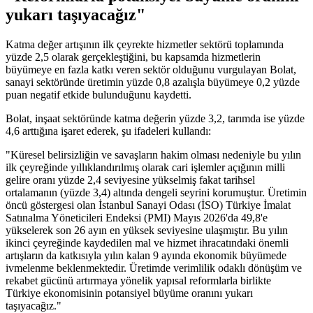
yukarı taşıyacağız"
Katma değer artışının ilk çeyrekte hizmetler sektörü toplamında
yüzde 2,5 olarak gerçekleştiğini, bu kapsamda hizmetlerin
büyümeye en fazla katkı veren sektör olduğunu vurgulayan Bolat,
sanayi sektöründe üretimin yüzde 0,8 azalışla büyümeye 0,2 yüzde
puan negatif etkide bulunduğunu kaydetti.
Bolat, inşaat sektöründe katma değerin yüzde 3,2, tarımda ise yüzde
4,6 arttığına işaret ederek, şu ifadeleri kullandı:
"Küresel belirsizliğin ve savaşların hakim olması nedeniyle bu yılın
ilk çeyreğinde yıllıklandırılmış olarak cari işlemler açığının milli
gelire oranı yüzde 2,4 seviyesine yükselmiş fakat tarihsel
ortalamanın (yüzde 3,4) altında dengeli seyrini korumuştur. Üretimin
öncü göstergesi olan İstanbul Sanayi Odası (İSO) Türkiye İmalat
Satınalma Yöneticileri Endeksi (PMI) Mayıs 2026'da 49,8'e
yükselerek son 26 ayın en yüksek seviyesine ulaşmıştır. Bu yılın
ikinci çeyreğinde kaydedilen mal ve hizmet ihracatındaki önemli
artışların da katkısıyla yılın kalan 9 ayında ekonomik büyümede
ivmelenme beklenmektedir. Üretimde verimlilik odaklı dönüşüm ve
rekabet gücünü artırmaya yönelik yapısal reformlarla birlikte
Türkiye ekonomisinin potansiyel büyüme oranını yukarı
taşıyacağız."