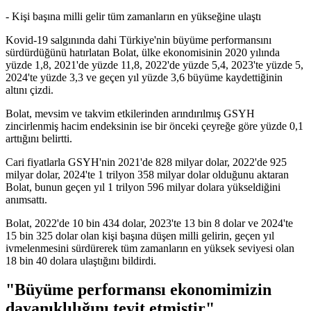
- Kişi başına milli gelir tüm zamanların en yükseğine ulaştı
Kovid-19 salgınında dahi Türkiye'nin büyüme performansını
sürdürdüğünü hatırlatan Bolat, ülke ekonomisinin 2020 yılında
yüzde 1,8, 2021'de yüzde 11,8, 2022'de yüzde 5,4, 2023'te yüzde 5,
2024'te yüzde 3,3 ve geçen yıl yüzde 3,6 büyüme kaydettiğinin
altını çizdi.
Bolat, mevsim ve takvim etkilerinden arındırılmış GSYH
zincirlenmiş hacim endeksinin ise bir önceki çeyreğe göre yüzde 0,1
arttığını belirtti.
Cari fiyatlarla GSYH'nin 2021'de 828 milyar dolar, 2022'de 925
milyar dolar, 2024'te 1 trilyon 358 milyar dolar olduğunu aktaran
Bolat, bunun geçen yıl 1 trilyon 596 milyar dolara yükseldiğini
anımsattı.
Bolat, 2022'de 10 bin 434 dolar, 2023'te 13 bin 8 dolar ve 2024'te
15 bin 325 dolar olan kişi başına düşen milli gelirin, geçen yıl
ivmelenmesini sürdürerek tüm zamanların en yüksek seviyesi olan
18 bin 40 dolara ulaştığını bildirdi.
"Büyüme performansı ekonomimizin
dayanıklılığını teyit etmiştir"