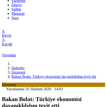
Ekonomi
Dünya
Sağlık
Magazin
Spor
A
Büyüt
A
Küçült
Yorumlar
Haberler
Ekonomi
Bakan Bolat: Türkiye ekonomisi dayanıklılığını teyit etti
Ekonomi
Yayınlanma: 01 Haziran 2026 - 14:03
Bakan Bolat: Türkiye ekonomisi
dayanıklılığını teyit etti