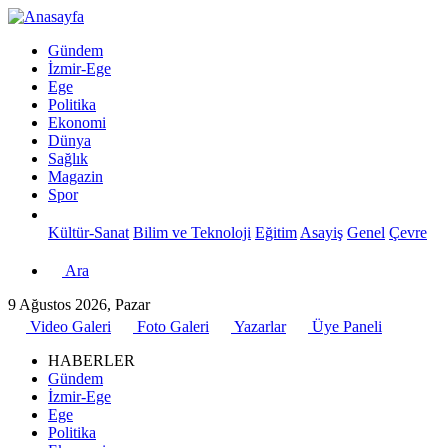
Gündem
İzmir-Ege
Ege
Politika
Ekonomi
Dünya
Sağlık
Magazin
Spor
Kültür-Sanat
Bilim ve Teknoloji
Eğitim
Asayiş
Genel
Çevre
Ara
9 Ağustos 2026, Pazar
Video Galeri
Foto Galeri
Yazarlar
Üye Paneli
HABERLER
Gündem
İzmir-Ege
Ege
Politika