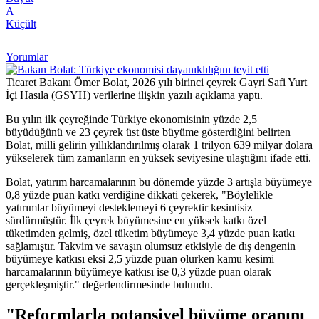
A
Küçült
Yorumlar
Ticaret Bakanı Ömer Bolat, 2026 yılı birinci çeyrek Gayri Safi Yurt
İçi Hasıla (GSYH) verilerine ilişkin yazılı açıklama yaptı.
Bu yılın ilk çeyreğinde Türkiye ekonomisinin yüzde 2,5
büyüdüğünü ve 23 çeyrek üst üste büyüme gösterdiğini belirten
Bolat, milli gelirin yıllıklandırılmış olarak 1 trilyon 639 milyar dolara
yükselerek tüm zamanların en yüksek seviyesine ulaştığını ifade etti.
Bolat, yatırım harcamalarının bu dönemde yüzde 3 artışla büyümeye
0,8 yüzde puan katkı verdiğine dikkati çekerek, "Böylelikle
yatırımlar büyümeyi desteklemeyi 6 çeyrektir kesintisiz
sürdürmüştür. İlk çeyrek büyümesine en yüksek katkı özel
tüketimden gelmiş, özel tüketim büyümeye 3,4 yüzde puan katkı
sağlamıştır. Takvim ve savaşın olumsuz etkisiyle de dış dengenin
büyümeye katkısı eksi 2,5 yüzde puan olurken kamu kesimi
harcamalarının büyümeye katkısı ise 0,3 yüzde puan olarak
gerçekleşmiştir." değerlendirmesinde bulundu.
"Reformlarla potansiyel büyüme oranını