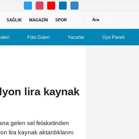
Ara
SAĞLIK
MAGAZIN
SPOR
aleri
Foto Galeri
Yazarlar
Üye Paneli
lyon lira kaynak
na gelen sel felaketinden
yon lira kaynak aktardıklarını