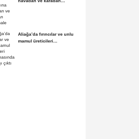
havadan ve karadan
müdahale
Aliağa’da fırıncılar ve unlu
mamul üreticileri
buluşmasından...