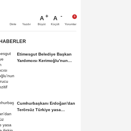
A
A
Büyüt
Küçült
Dinle
Yazdır
Yorumlar
 HABERLER
Etimesgut Belediye Başkan
Yardımcısı Kerimoğlu'nun
uyuşturucu testi...
Cumhurbaşkanı Erdoğan'dan
Terörsüz Türkiye yasa
teklifine ilişkin...