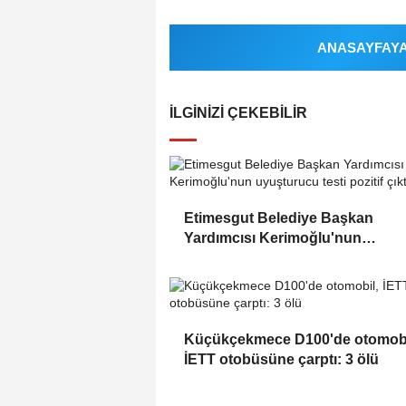
ANASAYFAYA 
İLGINIZI ÇEKEBILIR
Etimesgut Belediye Başkan
Yardımcısı Kerimoğlu'nun
uyuşturucu testi pozitif çıktı
Küçükçekmece D100'de otomobi
İETT otobüsüne çarptı: 3 ölü