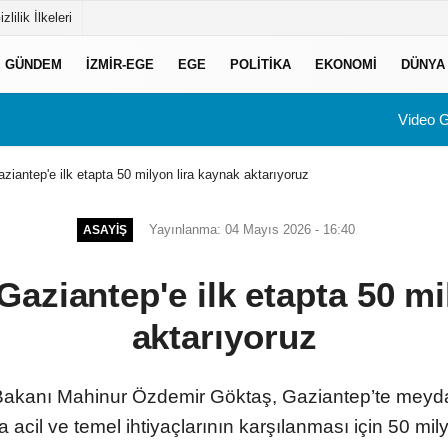
izlilik İlkeleri
GÜNDEM
İZMIR-EGE
EGE
POLITIKA
EKONOMI
DÜNYA
Video G
iantep'e ilk etapta 50 milyon lira kaynak aktarıyoruz
Yayınlanma: 04 Mayıs 2026 - 16:40
ASAYIŞ
aziantep'e ilk etapta 50 mi
aktarıyoruz
 Bakanı Mahinur Özdemir Göktaş, Gaziantep’te meyda
a acil ve temel ihtiyaçlarının karşılanması için 50 mil