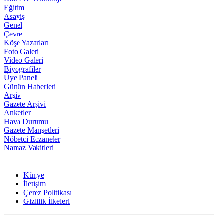
Eğitim
Asayiş
Genel
Çevre
Köşe Yazarları
Foto Galeri
Video Galeri
Biyografiler
Üye Paneli
Günün Haberleri
Arşiv
Gazete Arşivi
Anketler
Hava Durumu
Gazete Manşetleri
Nöbetci Eczaneler
Namaz Vakitleri
Künye
İletişim
Çerez Politikası
Gizlilik İlkeleri