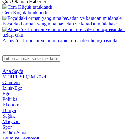
Çok Okunan Haberler
Cem Küçük tutuklandı
Foça’daki orman yangınına havadan ve karadan müdahale
Aliağa’da fırıncılar ve unlu mamul üreticileri buluşmasından...
Ana Sayfa
YEREL SEÇİM 2024
Gündem
İzmir-Ege
Ege
Politika
Ekonomi
Dünya
Sağlık
Magazin
Spor
Kültür-Sanat
Bilim ve Teknoloji