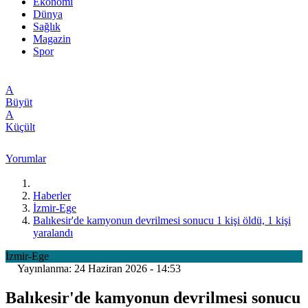
Ekonomi
Dünya
Sağlık
Magazin
Spor
A
Büyüt
A
Küçült
Yorumlar
Haberler
İzmir-Ege
Balıkesir'de kamyonun devrilmesi sonucu 1 kişi öldü, 1 kişi
yaralandı
İzmir-Ege
Yayınlanma: 24 Haziran 2026 - 14:53
Balıkesir'de kamyonun devrilmesi sonucu