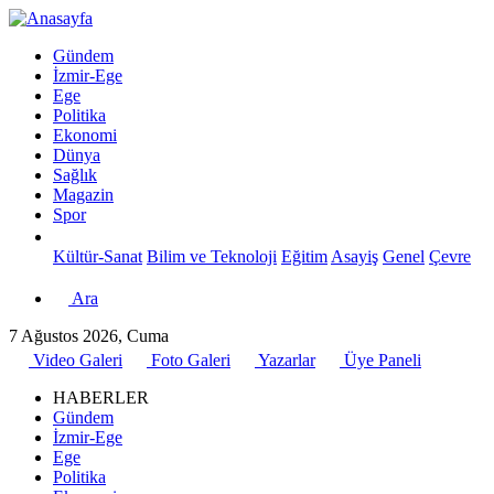
Gündem
İzmir-Ege
Ege
Politika
Ekonomi
Dünya
Sağlık
Magazin
Spor
Kültür-Sanat
Bilim ve Teknoloji
Eğitim
Asayiş
Genel
Çevre
Ara
7 Ağustos 2026, Cuma
Video Galeri
Foto Galeri
Yazarlar
Üye Paneli
HABERLER
Gündem
İzmir-Ege
Ege
Politika