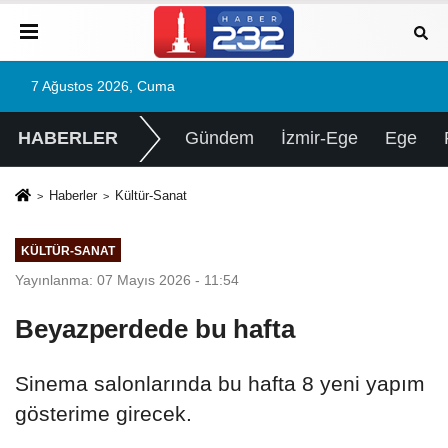
7 Ağustos 2026, Cuma
HABERLER
Gündem
İzmir-Ege
Ege
Haberler
Kültür-Sanat
KÜLTÜR-SANAT
Yayınlanma: 07 Mayıs 2026 - 11:54
Beyazperdede bu hafta
Sinema salonlarında bu hafta 8 yeni yapım
gösterime girecek.