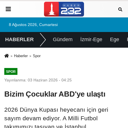
8 Ağustos 2026, Cumartesi
HABERLER
Gündem
İzmir-Ege
Ege
Haberler
Spor
SPOR
Yayınlanma: 03 Haziran 2026 - 04:25
Bizim Çocuklar ABD'ye ulaştı
2026 Dünya Kupası heyecanı için geri
sayım devam ediyor. A Milli Futbol
takımımızı taşıyan ve İstanbul