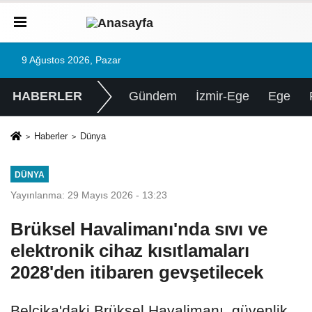
9 Ağustos 2026, Pazar
HABERLER
Gündem
İzmir-Ege
Ege
Haberler
Dünya
DÜNYA
Yayınlanma: 29 Mayıs 2026 - 13:23
Brüksel Havalimanı'nda sıvı ve
elektronik cihaz kısıtlamaları
2028'den itibaren gevşetilecek
Belçika'daki Brüksel Havalimanı, güvenlik