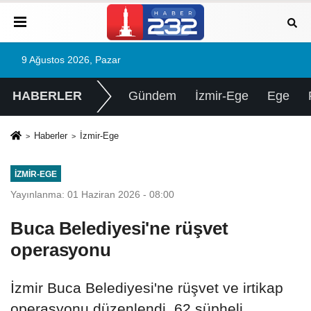
9 Ağustos 2026, Pazar
HABERLER
Gündem
İzmir-Ege
Ege
Haberler
İzmir-Ege
İZMIR-EGE
Yayınlanma: 01 Haziran 2026 - 08:00
Buca Belediyesi'ne rüşvet
operasyonu
İzmir Buca Belediyesi'ne rüşvet ve irtikap
operasyonu düzenlendi. 62 şüpheli