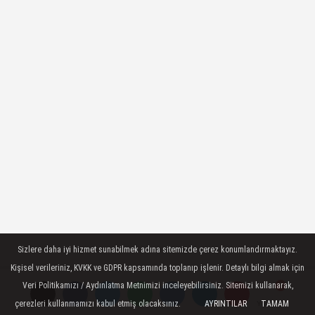
Sizlere daha iyi hizmet sunabilmek adına sitemizde çerez konumlandırmaktayız.
Kişisel verileriniz, KVKK ve GDPR kapsamında toplanıp işlenir. Detaylı bilgi almak için
Veri Politikamızı / Aydınlatma Metnimizi inceleyebilirsiniz. Sitemizi kullanarak,
çerezleri kullanmamızı kabul etmiş olacaksınız.
AYRINTILAR
TAMAM
Yorumlar
Yorumlar