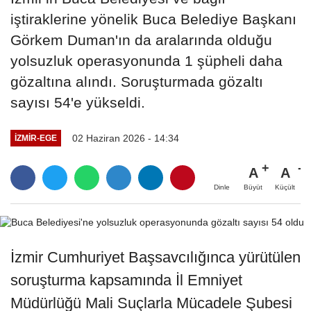
iştiraklerine yönelik Buca Belediye Başkanı
Görkem Duman'ın da aralarında olduğu
yolsuzluk operasyonunda 1 şüpheli daha
gözaltına alındı. Soruşturmada gözaltı
sayısı 54'e yükseldi.
02 Haziran 2026 - 14:34
İZMIR-EGE
A
A
Büyüt
Küçült
Dinle
İzmir Cumhuriyet Başsavcılığınca yürütülen
soruşturma kapsamında İl Emniyet
Müdürlüğü Mali Suçlarla Mücadele Şubesi