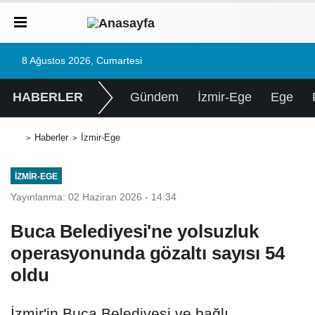
8 Ağustos 2026, Cumartesi
HABERLER
Gündem
İzmir-Ege
Ege
Haberler
İzmir-Ege
İZMIR-EGE
Yayınlanma: 02 Haziran 2026 - 14:34
Buca Belediyesi'ne yolsuzluk
operasyonunda gözaltı sayısı 54
oldu
İzmir'in Buca Belediyesi ve bağlı