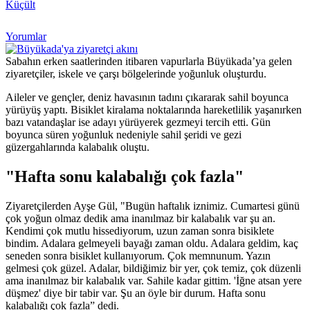
Küçült
Yorumlar
Sabahın erken saatlerinden itibaren vapurlarla Büyükada’ya gelen
ziyaretçiler, iskele ve çarşı bölgelerinde yoğunluk oluşturdu.
Aileler ve gençler, deniz havasının tadını çıkararak sahil boyunca
yürüyüş yaptı. Bisiklet kiralama noktalarında hareketlilik yaşanırken
bazı vatandaşlar ise adayı yürüyerek gezmeyi tercih etti. Gün
boyunca süren yoğunluk nedeniyle sahil şeridi ve gezi
güzergahlarında kalabalık oluştu.
"Hafta sonu kalabalığı çok fazla"
Ziyaretçilerden Ayşe Gül, "Bugün haftalık iznimiz. Cumartesi günü
çok yoğun olmaz dedik ama inanılmaz bir kalabalık var şu an.
Kendimi çok mutlu hissediyorum, uzun zaman sonra bisiklete
bindim. Adalara gelmeyeli bayağı zaman oldu. Adalara geldim, kaç
seneden sonra bisiklet kullanıyorum. Çok memnunum. Yazın
gelmesi çok güzel. Adalar, bildiğimiz bir yer, çok temiz, çok düzenli
ama inanılmaz bir kalabalık var. Sahile kadar gittim. 'İğne atsan yere
düşmez' diye bir tabir var. Şu an öyle bir durum. Hafta sonu
kalabalığı çok fazla” dedi.