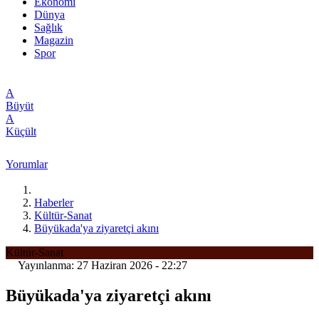
Ekonomi
Dünya
Sağlık
Magazin
Spor
A
Büyüt
A
Küçült
Yorumlar
Haberler
Kültür-Sanat
Büyükada'ya ziyaretçi akını
Kültür-Sanat
Yayınlanma: 27 Haziran 2026 - 22:27
Büyükada'ya ziyaretçi akını