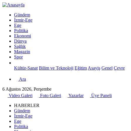
Gündem
İzmir-Ege
Ege
Politika
Ekonomi
Dünya
Sağlık
Magazin
Spor
Kültür-Sanat
Bilim ve Teknoloji
Eğitim
Asayiş
Genel
Çevre
Ara
6 Ağustos 2026, Perşembe
Video Galeri
Foto Galeri
Yazarlar
Üye Paneli
HABERLER
Gündem
İzmir-Ege
Ege
Politika