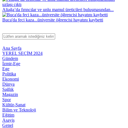
Aliağa’da fırıncılar ve unlu mamul üreticileri buluşmasından...
Buca'da feci kaza...üniversite öğrencisi hayatını kaybetti
Ana Sayfa
YEREL SEÇİM 2024
Gündem
İzmir-Ege
Ege
Politika
Ekonomi
Dünya
Sağlık
Magazin
Spor
Kültür-Sanat
Bilim ve Teknoloji
Eğitim
Asayiş
Genel