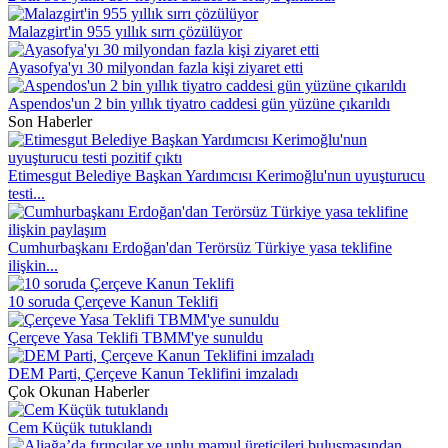
Malazgirt'in 955 yıllık sırrı çözülüyor
Ayasofya'yı 30 milyondan fazla kişi ziyaret etti
Aspendos'un 2 bin yıllık tiyatro caddesi gün yüzüne çıkarıldı
Son Haberler
Etimesgut Belediye Başkan Yardımcısı Kerimoğlu'nun uyuşturucu
testi...
Cumhurbaşkanı Erdoğan'dan Terörsüz Türkiye yasa teklifine
ilişkin...
10 soruda Çerçeve Kanun Teklifi
Çerçeve Yasa Teklifi TBMM'ye sunuldu
DEM Parti, Çerçeve Kanun Teklifini imzaladı
Çok Okunan Haberler
Cem Küçük tutuklandı