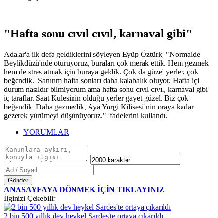
"Hafta sonu cıvıl cıvıl, karnaval gibi"
Adalar'a ilk defa geldiklerini söyleyen Eyüp Öztürk, "Normalde
Beylikdüzü'nde oturuyoruz, buraları çok merak ettik. Hem gezmek
hem de stres atmak için buraya geldik. Çok da güzel yerler, çok
beğendik. Sanırım hafta sonları daha kalabalık oluyor. Hafta içi
durum nasıldır bilmiyorum ama hafta sonu cıvıl cıvıl, karnaval gibi
iç taraflar. Saat Kulesinin olduğu yerler gayet güzel. Biz çok
beğendik. Daha gezmedik, Aya Yorgi Kilisesi’nin oraya kadar
gezerek yürümeyi düşünüyoruz." ifadelerini kullandı.
YORUMLAR
Gönder
ANASAYFAYA DÖNMEK İÇİN TIKLAYINIZ
İlginizi Çekebilir
2 bin 500 yıllık dev heykel Sardes'te ortaya çıkarıldı