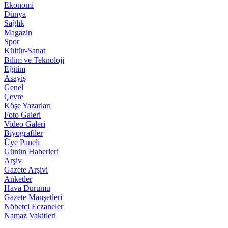
Ekonomi
Dünya
Sağlık
Magazin
Spor
Kültür-Sanat
Bilim ve Teknoloji
Eğitim
Asayiş
Genel
Çevre
Köşe Yazarları
Foto Galeri
Video Galeri
Biyografiler
Üye Paneli
Günün Haberleri
Arşiv
Gazete Arşivi
Anketler
Hava Durumu
Gazete Manşetleri
Nöbetci Eczaneler
Namaz Vakitleri