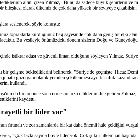
tediklerinin altını çizen Yılmaz, "Bunu da sadece büyük şehirlerin ve me
bileşkesi olarak ülkemiz de çok daha yüksek bir seviyeye çıkabilsin. İş
ara seslenerek, şöyle konuştu:
nuz topraklarla kurduğunuz bağ sayesinde çok daha geniş bir etki alan
 olacaktır. Bu vesileyle önümüzdeki dönem sizlerin Doğu ve Güneydoğu'
içinde istikrar adası ve güvenli liman olduğunu söyleyen Yılmaz, Suriye
ı bir gelişme beklediklerini belirterek, "Suriye'de geçmişte 'Hicaz Dem
ji hattı güzergahı olarak yeniden şekillenmesi ayrı bir ufuk kazandıraca
rini kullandı.
şı'nın da bir an önce sona ermesini arzu ettiklerini dile getiren Yılmaz,
tiklerini kaydetti.
rayetli bir lider var"
un fırtınalı ve zor zamanlarda bir kat daha önemli hale geldiğini vurgul
rek, "Çok fazla sayıda böyle lider yok. Çok şükür ülkemizin başında tecr