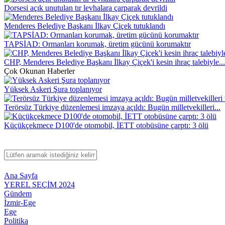
Dorsesi açık unutulan tır levhalara çarparak devrildi
Menderes Belediye Başkanı İlkay Çiçek tutuklandı
TAPSİAD: Ormanları korumak, üretim gücünü korumaktır
CHP, Menderes Belediye Başkanı İlkay Çiçek'i kesin ihraç talebiyle...
Çok Okunan Haberler
Yüksek Askeri Şura toplanıyor
Terörsüz Türkiye düzenlemesi imzaya açıldı: Bugün milletvekilleri...
Küçükçekmece D100'de otomobil, İETT otobüsüne çarptı: 3 ölü
Ana Sayfa
YEREL SEÇİM 2024
Gündem
İzmir-Ege
Ege
Politika