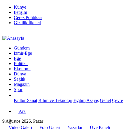
Künye
İletişim
Çerez Politikası
Gizlilik İlkeleri
Gündem
İzmir-Ege
Ege
Politika
Ekonomi
Dünya
Sağlık
Magazin
Spor
Kültür-Sanat
Bilim ve Teknoloji
Eğitim
Asayiş
Genel
Çevre
Ara
9 Ağustos 2026, Pazar
Video Galeri
Foto Galeri
Yazarlar
Üye Paneli