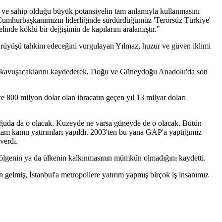
 ve sahip olduğu büyük potansiyelin tam anlamıyla kullanmasını
n Cumhurbaşkanımızın liderliğinde sürdürdüğümüz 'Terörsüz Türkiye'
inde köklü bir değişimin de kapılarını aralamıştır."
ürüyüşü tahkim edeceğini vurgulayan Yılmaz, huzur ve güven iklimi
eğe kavuşacaklarını kaydederek, Doğu ve Güneydoğu Anadolu'da son
ce 800 milyon dolar olan ihracatın geçen yıl 13 milyar doları
doğuda da o olacak. Kuzeyde ne varsa güneyde de o olacak. Bütün
zam kamu yatırımları yapıldı. 2003'ten bu yana GAP'a yaptığımız
verdi.
r bölgenin ya da ülkenin kalkınmasının mümkün olmadığını kaydetti.
 gelmiş, İstanbul'a metropollere yatırım yapmış birçok iş insanımız