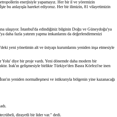
tropollerin enerjisiyle yapamayız. Her bir il ve yöremizin
te bu anlayışla hareket ediyoruz. Her bir ilimizin, 81 vilayetimizin
ına ulaşıyor. İstanbul'da edindiğiniz bilginin Doğu ve Güneydoğu'ya
ya daha fazla yatırım yapma imkanlarını da değerlendirmenizi
'deki yeni yönetimin alt ve üstyapı kurumlarını yeniden inşa etmesiyle
ir Yolu' diye bir proje vardı. Yeni dönemde daha modern bir
ktır. Irak'ın gelişmesiyle birlikte Türkiye'den Basra Körfezi'ne inen
 İran'ın yeniden normalleşmesi ve istikrarıyla bölgenin yine kazanacağı
adı.
übeli, dirayetli bir lider var." dedi.