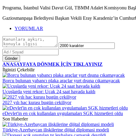
Programa, İstanbul Valisi Davut Gül, TBMM Adalet Komisyonu Başkanı v
Gaziosmanpaşa Belediyesi Başkan Vekili Eray Karadeniz’in Cumhurbaşk
YORUMLAR
Gönder
ANASAYFAYA DÖNMEK İÇİN TIKLAYINIZ
İlginizi Çekebilir
Borcu bulunan yabancı plaka araçlar yurt dışına çıkamayacak
Uçuşlarda yeni rekor: Uçak 24 saat havada kaldı
2027 yılı hac kurası bugün çekiliyor
eDevlet'in en çok kullanılan uygulamaları SGK hizmetleri oldu
Son Haberler
Türkiye-Azerbaycan ilişkilerine dijital diplomasi modeli