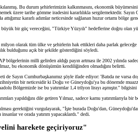
skılanmış. Bu durum şehirlerimizin kalkınmasını, ekonomik büyümesini
memek üzere tarihe gömme iradesini kararlılıkla sergilemektedir. Sayı
 attığımız kararlı adımlar neticesinde sağlanan huzur ortamı bölge genel
büyük bir güç vereceğini, "Türkiye Yüzyılı" hedeflerine doğru olan y
milyon olarak tüm ülke ve şehirlerin hak ettikleri daha parlak gelec
ılık bulduğunu açık bir şekilde gösterdiğini söyledi.
AP bölgelerinin milli gelirden aldığı payın artması ile 2002 yılında sade
Yılmaz, bu ekonomik dönüşümün kendiliğinden olmadığını belirtti.
yeti de Sayın Cumhurbaşkanımız şöyle ifade ediyor: 'Batıda ne varsa 
 Bu zihniyetin bir neticesidir ki Doğu ve Güneydoğu'ya bu dönemde muaz
olu Bölgemizde ise bu yatırımlar 1,4 trilyon lirayı aşmıştır." bilgisini 
ırımları yapıldığını dile getiren Yılmaz, sadece kamu yatırımlarıyla bi
apılması gerektiğini vurgulayarak, "İşte burada Doğu'dan, Güneydoğu'dan
insanlar ve orada yatırım yapacaklardı." dedi.
yelini harekete geçiriyoruz"