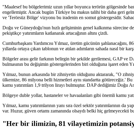
"Maalesef bu bölgelerimiz uzun yıllar boyunca terörün gölgesinde ba
engellemiştir. Ancak bugün Türkiye bu makus talihi bir daha geri gel
ve 'Terörsüz Bölge' vizyonu bu iradenin en somut göstergesidir. Sahada
Doğu ve Güneydoğu'nun hızlı gelişiminin genel kalkınma sürecine de 
pekiştikçe yatırımların katlanarak artacağının altını çizdi.
Cumhurbaşkanı Yardımcısı Yılmaz, üretim gücünün şahlanacağını, 86 
yıllarda ortaya çıkan tablonun ve atılan adımların sahada nasıl bir karş
Bölgeler arası gelir farkının belirgin bir şekilde gerilemesi, GAP ve D
bulmasının bu değişimin göstergelerinden biri olduğuna işaret eden 
Yılmaz, bunun arkasında bir zihniyetin olduğunu aktararak, "O zihni
ülkemize, 86 milyona belli hizmetleri aynı standartta götüreceğiz.'
kamu yatırımları 1,9 trilyon lirayı bulmuştur. DAP dediğimiz Doğu Anad
Bölgeye duble yollar, hastaneler ve havaalanları gibi önemli kamu yat
Yılmaz, kamu yatırımlarının yanı sıra özel sektör yatırımlarının da y
var. Huzur, güven ortamı zamanında olsaydı belki hiç gelmeyecekti bu 
"Her bir ilimizin, 81 vilayetimizin potansi