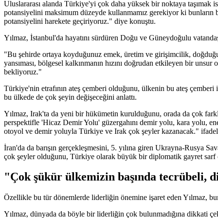
Uluslararası alanda Türkiye'yi çok daha yüksek bir noktaya taşımak is
potansiyelini maksimum düzeyde kullanmamız gerekiyor ki bunların bir 
potansiyelini harekete geçiriyoruz." diye konuştu.
Yılmaz, İstanbul'da hayatını sürdüren Doğu ve Güneydoğulu vatandaşl
"Bu şehirde ortaya koyduğunuz emek, üretim ve girişimcilik, doğduğu
yansıması, bölgesel kalkınmanın hızını doğrudan etkileyen bir unsur
bekliyoruz."
Türkiye'nin etrafının ateş çemberi olduğunu, ülkenin bu ateş çemberi 
bu ülkede de çok şeyin değişeceğini anlattı.
Yılmaz, Irak'ta da yeni bir hükümetin kurulduğunu, orada da çok farkl
perspektifle 'Hicaz Demir Yolu' güzergahını demir yolu, kara yolu, ener
otoyol ve demir yoluyla Türkiye ve Irak çok şeyler kazanacak." ifadele
İran'da da barışın gerçekleşmesini, 5. yılına giren Ukrayna-Rusya Sava
çok şeyler olduğunu, Türkiye olarak büyük bir diplomatik gayret sarf et
"Çok şükür ülkemizin başında tecrübeli, di
Özellikle bu tür dönemlerde liderliğin önemine işaret eden Yılmaz, bun
Yılmaz, dünyada da böyle bir liderliğin çok bulunmadığına dikkati çeke