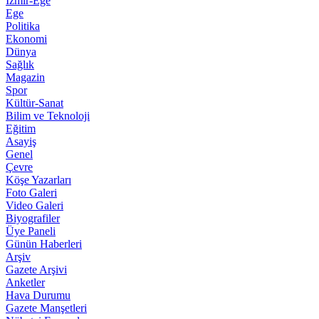
İzmir-Ege
Ege
Politika
Ekonomi
Dünya
Sağlık
Magazin
Spor
Kültür-Sanat
Bilim ve Teknoloji
Eğitim
Asayiş
Genel
Çevre
Köşe Yazarları
Foto Galeri
Video Galeri
Biyografiler
Üye Paneli
Günün Haberleri
Arşiv
Gazete Arşivi
Anketler
Hava Durumu
Gazete Manşetleri