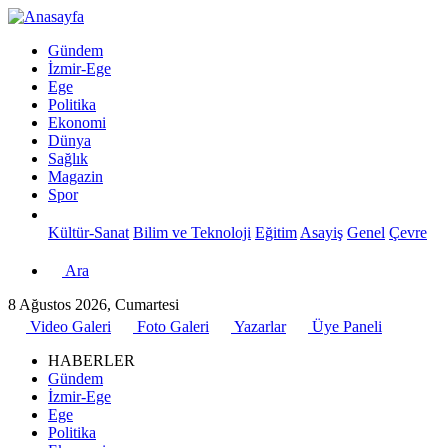
Gündem
İzmir-Ege
Ege
Politika
Ekonomi
Dünya
Sağlık
Magazin
Spor
Kültür-Sanat
Bilim ve Teknoloji
Eğitim
Asayiş
Genel
Çevre
Ara
8 Ağustos 2026, Cumartesi
Video Galeri
Foto Galeri
Yazarlar
Üye Paneli
HABERLER
Gündem
İzmir-Ege
Ege
Politika