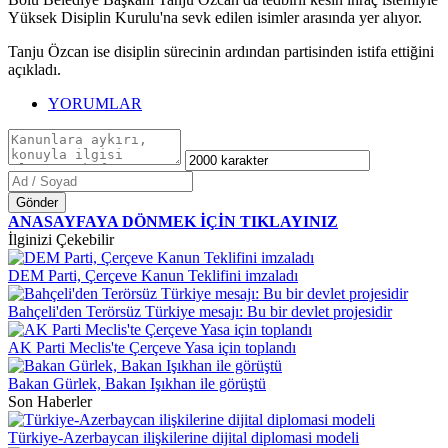
Yüksek Disiplin Kurulu'na sevk edilen isimler arasında yer alıyor.
Tanju Özcan ise disiplin sürecinin ardından partisinden istifa ettiğini
açıkladı.
YORUMLAR
Gönder
ANASAYFAYA DÖNMEK İÇİN TIKLAYINIZ
İlginizi Çekebilir
DEM Parti, Çerçeve Kanun Teklifini imzaladı
Bahçeli'den Terörsüz Türkiye mesajı: Bu bir devlet projesidir
AK Parti Meclis'te Çerçeve Yasa için toplandı
Bakan Gürlek, Bakan Işıkhan ile görüştü
Son Haberler
Türkiye-Azerbaycan ilişkilerine dijital diplomasi modeli