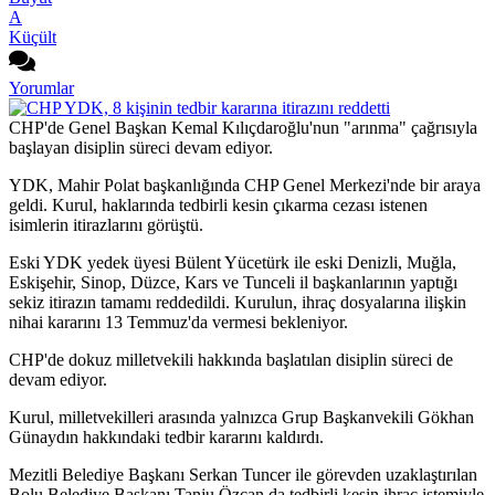
A
Küçült
Yorumlar
CHP'de Genel Başkan Kemal Kılıçdaroğlu'nun "arınma" çağrısıyla
başlayan disiplin süreci devam ediyor.
YDK, Mahir Polat başkanlığında CHP Genel Merkezi'nde bir araya
geldi. Kurul, haklarında tedbirli kesin çıkarma cezası istenen
isimlerin itirazlarını görüştü.
Eski YDK yedek üyesi Bülent Yücetürk ile eski Denizli, Muğla,
Eskişehir, Sinop, Düzce, Kars ve Tunceli il başkanlarının yaptığı
sekiz itirazın tamamı reddedildi. Kurulun, ihraç dosyalarına ilişkin
nihai kararını 13 Temmuz'da vermesi bekleniyor.
CHP'de dokuz milletvekili hakkında başlatılan disiplin süreci de
devam ediyor.
Kurul, milletvekilleri arasında yalnızca Grup Başkanvekili Gökhan
Günaydın hakkındaki tedbir kararını kaldırdı.
Mezitli Belediye Başkanı Serkan Tuncer ile görevden uzaklaştırılan
Bolu Belediye Başkanı Tanju Özcan da tedbirli kesin ihraç istemiyle