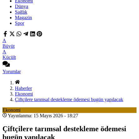
Ekonomi
Dünya
Sağlık
Magazin
Spor
A
Büyüt
A
Küçült
Yorumlar
Haberler
Ekonomi
Çiftçilere tarımsal destekleme ödemesi bugün yapılacak
Ekonomi
Yayınlanma: 15 Mayıs 2026 - 18:27
Çiftçilere tarımsal destekleme ödemesi
bugün yapılacak