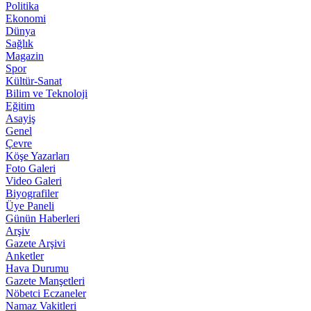
Politika
Ekonomi
Dünya
Sağlık
Magazin
Spor
Kültür-Sanat
Bilim ve Teknoloji
Eğitim
Asayiş
Genel
Çevre
Köşe Yazarları
Foto Galeri
Video Galeri
Biyografiler
Üye Paneli
Günün Haberleri
Arşiv
Gazete Arşivi
Anketler
Hava Durumu
Gazete Manşetleri
Nöbetci Eczaneler
Namaz Vakitleri