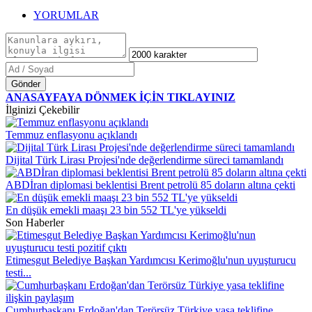
YORUMLAR
Gönder
ANASAYFAYA DÖNMEK İÇİN TIKLAYINIZ
İlginizi Çekebilir
Temmuz enflasyonu açıklandı
Dijital Türk Lirası Projesi'nde değerlendirme süreci tamamlandı
ABDİran diplomasi beklentisi Brent petrolü 85 doların altına çekti
En düşük emekli maaşı 23 bin 552 TL'ye yükseldi
Son Haberler
Etimesgut Belediye Başkan Yardımcısı Kerimoğlu'nun uyuşturucu
testi...
Cumhurbaşkanı Erdoğan'dan Terörsüz Türkiye yasa teklifine