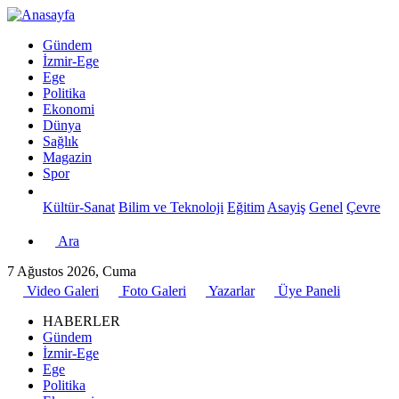
Gündem
İzmir-Ege
Ege
Politika
Ekonomi
Dünya
Sağlık
Magazin
Spor
Kültür-Sanat
Bilim ve Teknoloji
Eğitim
Asayiş
Genel
Çevre
Ara
7 Ağustos 2026, Cuma
Video Galeri
Foto Galeri
Yazarlar
Üye Paneli
HABERLER
Gündem
İzmir-Ege
Ege
Politika