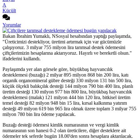
A
Küçült
Yorumlar
Bakan İbrahim Yumaklı, NSosyal hesabından yaptığı paylaşımda,
"Üreticimizi destekliyor, üretimi artırmak için var gücümüzle
çalışıyoruz. 3 milyar 755 milyon lira tarımsal destek ödemesini
çiftçilerimizin hesaplarına aktarıyoruz. Hayırlı ve bereketli olsun."
ifadelerini kullandı.
Paylaşımda yer alan görsele göre, büyükbaş hayvancılık
desteklemesi (buzağı) 2 milyar 895 milyon 868 bin 200 lira, katı
organik organomineral gübre desteği 330 milyon 131 bin 500 lira,
küçük ölçekli balıkçılık desteği 144 milyon 790 bin 400 lira, planlı
üretim desteği 130 milyon 977 bin 800 lira, büyükbaş hayvancılık
desteklemesi (malak) 121 milyon 444 bin 120 lira, bitkisel üretim
temel desteği 82 milyon 948 bin 15 lira, kırsal kalkınma yatırım
desteği 49 milyon 619 bin 965 lira olmak üzere toplam 3 milyar 755
milyon 780 bin lira ödeme yapılacak.
Buzağı desteği ödemesi kimlik numarasının ve vergi kimlik
numarasının son hanesi 0-2 olan üreticilere, diğer desteklere ait
ödemeler tek seferde bugün 18.00'den sonra hesaplara aktarılacak.