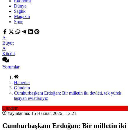
Ekonomi
Dünya
Sağlık
Magazin
Spor
A
Büyüt
A
Küçült
Yorumlar
Haberler
Gündem
Cumhurbaşkanı Erdoğan: Bir milletin iki devleti, tek yürek
taşıyan evlatlarıyız
Gündem
Yayınlanma: 15 Haziran 2026 - 12:21
Cumhurbaşkanı Erdoğan: Bir milletin iki