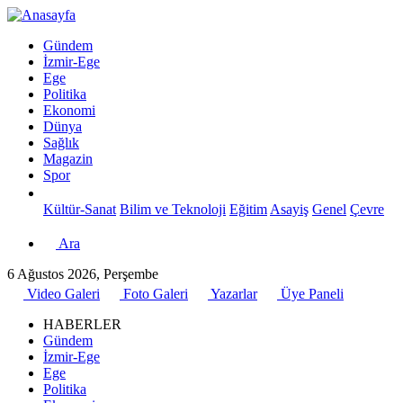
Gündem
İzmir-Ege
Ege
Politika
Ekonomi
Dünya
Sağlık
Magazin
Spor
Kültür-Sanat
Bilim ve Teknoloji
Eğitim
Asayiş
Genel
Çevre
Ara
6 Ağustos 2026, Perşembe
Video Galeri
Foto Galeri
Yazarlar
Üye Paneli
HABERLER
Gündem
İzmir-Ege
Ege
Politika