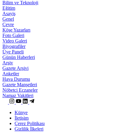
Bilim ve Teknoloji
Eğitim
Asayiş
Genel
Çevre
Köşe Yazarları
Foto Galeri
Video Galeri
Biyografiler
Üye Paneli
Günün Haberleri
Arşiv
Gazete Arşivi
Anketler
Hava Durumu
Gazete Manşetleri
Nöbetci Eczaneler
Namaz Vakitleri
Künye
İletişim
Çerez Politikası
Gizlilik İlkeleri