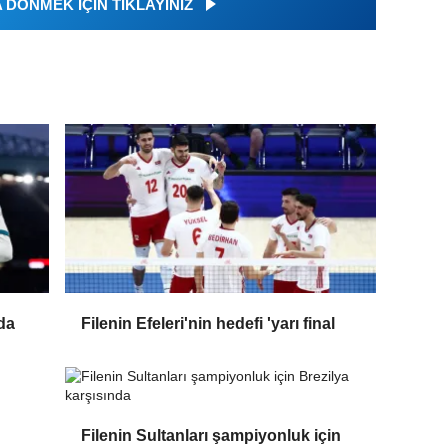
DÖNMEK İÇİN TIKLAYINIZ
da
Filenin Efeleri'nin hedefi 'yarı final
Filenin Sultanları şampiyonluk için