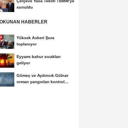
Çerçeve Yasa Teklifi TBMM'ye
sunuldu
 OKUNAN HABERLER
Yüksek Askeri Şura
toplanıyor
Eyyamı bahur sıcakları
geliyor
Gömeç ve Aydıncık Gülnar
orman yangınları kontrol
altına alındı