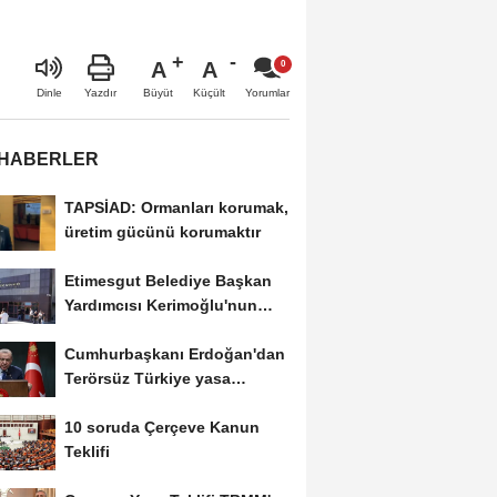
A
A
Büyüt
Küçült
Dinle
Yazdır
Yorumlar
 HABERLER
TAPSİAD: Ormanları korumak,
üretim gücünü korumaktır
Etimesgut Belediye Başkan
Yardımcısı Kerimoğlu'nun
uyuşturucu testi...
Cumhurbaşkanı Erdoğan'dan
Terörsüz Türkiye yasa
teklifine ilişkin...
10 soruda Çerçeve Kanun
Teklifi