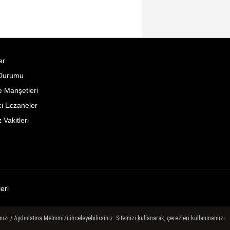
er
Durumu
 Manşetleri
i Eczaneler
Vakitleri
leri
ızı / Aydınlatma Metnimizi inceleyebilirsiniz. Sitemizi kullanarak, çerezleri kullanmamızı