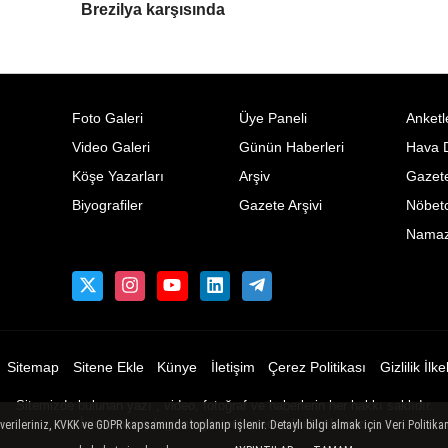
Brezilya karşısında
Foto Galeri
Üye Paneli
Anketl
Video Galeri
Günün Haberleri
Hava 
Köşe Yazarları
Arşiv
Gazete
Biyografiler
Gazete Arşivi
Nöbetc
Namaz 
Sitemap
Sitene Ekle
Künye
İletişim
Çerez Politikası
Gizlilik İlke
Sitemizde bulunan yazı , video, fotoğraf ve haberlerin her hakkı saklıdır.
İzinsiz veya kaynak gösterilemeden kullanılamaz.
ileriniz, KVKK ve GDPR kapsamında toplanıp işlenir. Detaylı bilgi almak için Veri Politikam