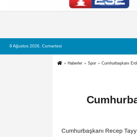
Künye
İletişim
Çerez Politikası
G
8 Ağustos 2026, Cumartesi
Haberler
Spor
Cumhurbaşkanı Erdo
Cumhurba
Cumhurbaşkanı Recep Tayyi