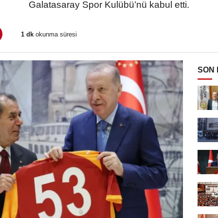
Galatasaray Spor Kulübü’nü kabul etti.
1 dk
okunma süresi
SON