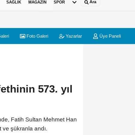
Ara
SAĞLIK
MAGAZIN
SPOR
aleri
Foto Galeri
Yazarlar
Üye Paneli
thinin 573. yıl
nde, Fatih Sultan Mehmet Han
 ve şükranla andı.