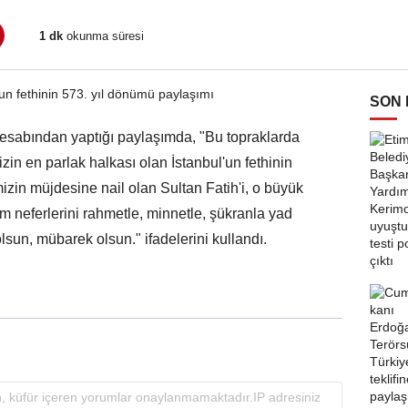
1 dk
okunma süresi
SON
abından yaptığı paylaşımda, "Bu topraklarda
izin en parlak halkası olan İstanbul'un fethinin
in müjdesine nail olan Sultan Fatih'i, o büyük
neferlerini rahmetle, minnetle, şükranla yad
lsun, mübarek olsun." ifadelerini kullandı.