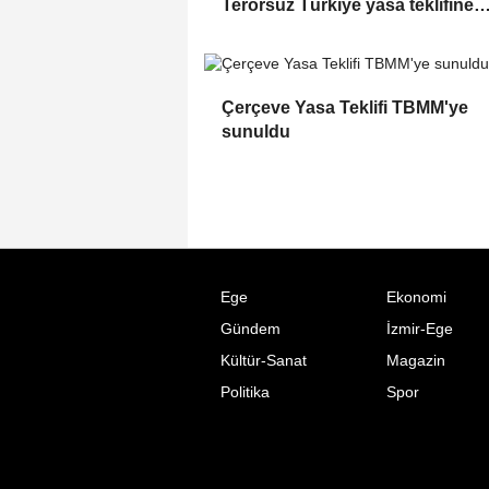
Terörsüz Türkiye yasa teklifine
ilişkin paylaşım
Çerçeve Yasa Teklifi TBMM'ye
sunuldu
Ege
Ekonomi
Gündem
İzmir-Ege
Kültür-Sanat
Magazin
Politika
Spor