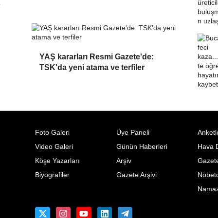
YAŞ kararları Resmi Gazete'de:
TSK'da yeni atama ve terfiler
Foto Galeri
Üye Paneli
Anketl
Video Galeri
Günün Haberleri
Hava 
Köşe Yazarları
Arşiv
Gazete
Biyografiler
Gazete Arşivi
Nöbetc
Namaz 