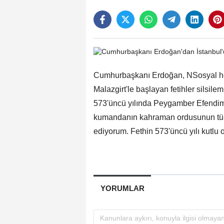
Cumhurbaşkanı Erdoğan, NSosyal hes
Malazgirt'le başlayan fetihler silsilem
573'üncü yılında Peygamber Efendimiz
kumandanın kahraman ordusunun tüm 
ediyorum. Fethin 573'üncü yılı kutlu o
YORUMLAR