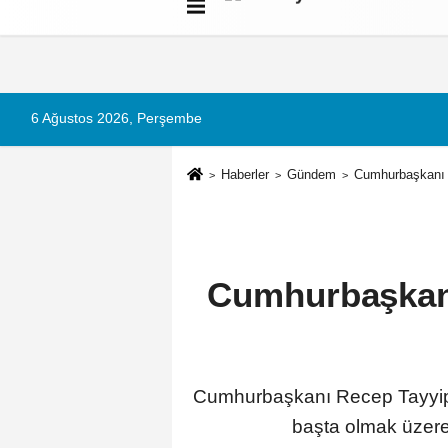
Künye
İletişim
Çerez Politikası
G
6 Ağustos 2026, Perşembe
Haberler
Gündem
Cumhurbaşkanı E
Cumhurbaşkanı 
Cumhurbaşkanı Recep Tayyip 
başta olmak üzere