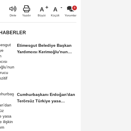
A
A
Büyüt
Küçült
Dinle
Yazdır
Yorumlar
 HABERLER
Etimesgut Belediye Başkan
Yardımcısı Kerimoğlu'nun
uyuşturucu testi...
Cumhurbaşkanı Erdoğan'dan
Terörsüz Türkiye yasa
teklifine ilişkin...