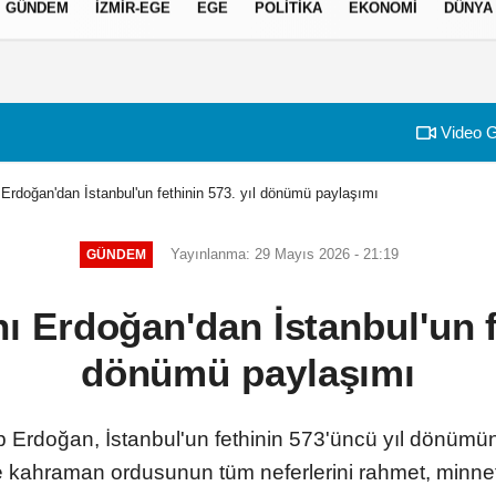
GÜNDEM
İZMIR-EGE
EGE
POLITIKA
EKONOMI
DÜNYA
izlilik İlkeleri
Video G
rdoğan'dan İstanbul'un fethinin 573. yıl dönümü paylaşımı
Yayınlanma: 29 Mayıs 2026 - 21:19
GÜNDEM
Erdoğan'dan İstanbul'un fe
dönümü paylaşımı
Erdoğan, İstanbul'un fethinin 573'üncü yıl dönümü
 kahraman ordusunun tüm neferlerini rahmet, minnet