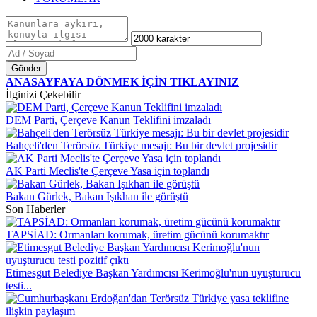
Gönder
ANASAYFAYA DÖNMEK İÇİN TIKLAYINIZ
İlginizi Çekebilir
DEM Parti, Çerçeve Kanun Teklifini imzaladı
Bahçeli'den Terörsüz Türkiye mesajı: Bu bir devlet projesidir
AK Parti Meclis'te Çerçeve Yasa için toplandı
Bakan Gürlek, Bakan Işıkhan ile görüştü
Son Haberler
TAPSİAD: Ormanları korumak, üretim gücünü korumaktır
Etimesgut Belediye Başkan Yardımcısı Kerimoğlu'nun uyuşturucu
testi...