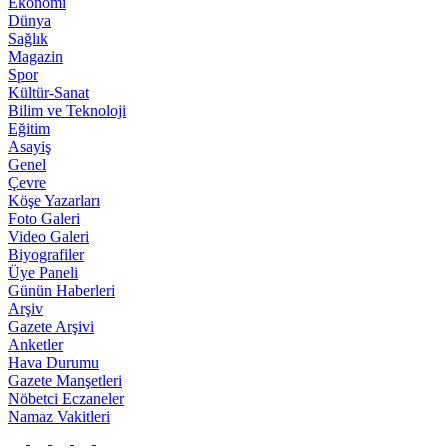
Ekonomi
Dünya
Sağlık
Magazin
Spor
Kültür-Sanat
Bilim ve Teknoloji
Eğitim
Asayiş
Genel
Çevre
Köşe Yazarları
Foto Galeri
Video Galeri
Biyografiler
Üye Paneli
Günün Haberleri
Arşiv
Gazete Arşivi
Anketler
Hava Durumu
Gazete Manşetleri
Nöbetci Eczaneler
Namaz Vakitleri