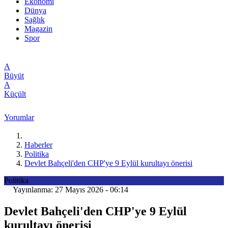
Ekonomi
Dünya
Sağlık
Magazin
Spor
A
Büyüt
A
Küçült
Yorumlar
Haberler
Politika
Devlet Bahçeli'den CHP'ye 9 Eylül kurultayı önerisi
Politika
Yayınlanma: 27 Mayıs 2026 - 06:14
Devlet Bahçeli'den CHP'ye 9 Eylül
kurultayı önerisi