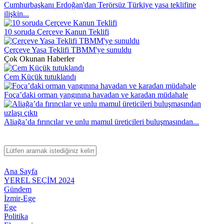
Cumhurbaşkanı Erdoğan'dan Terörsüz Türkiye yasa teklifine
ilişkin...
10 soruda Çerçeve Kanun Teklifi
Çerçeve Yasa Teklifi TBMM'ye sunuldu
Çok Okunan Haberler
Cem Küçük tutuklandı
Foça’daki orman yangınına havadan ve karadan müdahale
Aliağa’da fırıncılar ve unlu mamul üreticileri buluşmasından...
Ana Sayfa
YEREL SEÇİM 2024
Gündem
İzmir-Ege
Ege
Politika