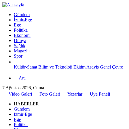
Gündem
İzmir-Ege
Ege
Politika
Ekonomi
Dünya
Sağlık
Magazin
Spor
Kültür-Sanat
Bilim ve Teknoloji
Eğitim
Asayiş
Genel
Çevre
Ara
7 Ağustos 2026, Cuma
Video Galeri
Foto Galeri
Yazarlar
Üye Paneli
HABERLER
Gündem
İzmir-Ege
Ege
Politika