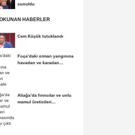
sunuldu
 OKUNAN HABERLER
Cem Küçük tutuklandı
Foça’daki orman yangınına
havadan ve karadan
müdahale
Aliağa’da fırıncılar ve unlu
mamul üreticileri
buluşmasından...