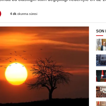
4 dk
okunma süresi
SON