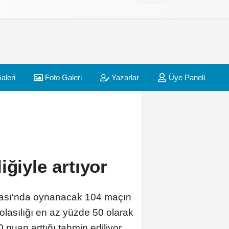
aleri
Foto Galeri
Yazarlar
Üye Paneli
iğiyle artıyor
upası'nda oynanacak 104 maçın
olasılığı en az yüzde 50 olarak
 puan arttığı tahmin ediliyor.