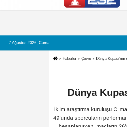
Künye
İletişim
Çerez Politikası
G
7 Ağustos 2026, Cuma
Haberler
Çevre
Dünya Kupası'nın sı
Dünya Kupası'
İklim araştırma kuruluşu Cli
49'unda sporcuların performans
hesaplanırken, maçların 26'sı