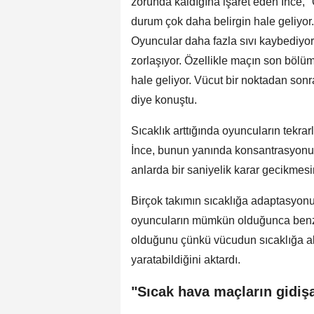
zorunda kaldığına işaret eden İnce, 
durum çok daha belirgin hale geliyor.
Oyuncular daha fazla sıvı kaybediyor,
zorlaşıyor. Özellikle maçın son böl
hale geliyor. Vücut bir noktadan son
diye konuştu.
Sıcaklık arttığında oyuncuların tekrarl
İnce, bunun yanında konsantrasyonu
anlarda bir saniyelik karar gecikmesin
Birçok takımın sıcaklığa adaptasyonu
oyuncuların mümkün olduğunca benze
olduğunu çünkü vücudun sıcaklığa al
yaratabildiğini aktardı.
"Sıcak hava maçların gidişat