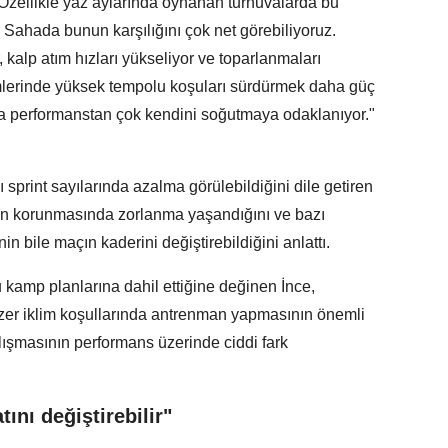
"Özellikle yaz aylarında oynanan turnuvalarda bu
 Sahada bunun karşılığını çok net görebiliyoruz.
 kalp atım hızları yükseliyor ve toparlanmaları
ümlerinde yüksek tempolu koşuları sürdürmek daha güç
ra performanstan çok kendini soğutmaya odaklanıyor."
ı sprint sayılarında azalma görülebildiğini dile getiren
n korunmasında zorlanma yaşandığını ve bazı
in bile maçın kaderini değiştirebildiğini anlattı.
 kamp planlarına dahil ettiğine değinen İnce,
r iklim koşullarında antrenman yapmasının önemli
ışmasının performans üzerinde ciddi fark
ını değiştirebilir"