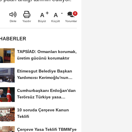
A
A
Büyüt
Küçült
Dinle
Yazdır
Yorumlar
 HABERLER
TAPSİAD: Ormanları korumak,
üretim gücünü korumaktır
Etimesgut Belediye Başkan
Yardımcısı Kerimoğlu'nun
uyuşturucu testi...
Cumhurbaşkanı Erdoğan'dan
Terörsüz Türkiye yasa
teklifine ilişkin...
10 soruda Çerçeve Kanun
Teklifi
Çerçeve Yasa Teklifi TBMM'ye