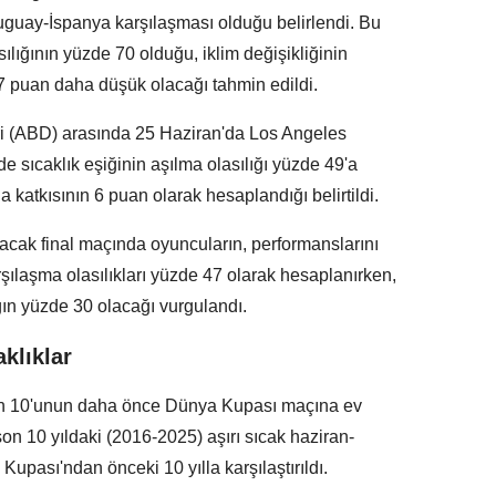
guay-İspanya karşılaşması olduğu belirlendi. Bu
ılığının yüzde 70 olduğu, iklim değişikliğinin
37 puan daha düşük olacağı tahmin edildi.
eri (ABD) arasında 25 Haziran'da Los Angeles
ıcaklık eşiğinin aşılma olasılığı yüzde 49'a
na katkısının 6 puan olarak hesaplandığı belirtildi.
ak final maçında oyuncuların, performanslarını
rşılaşma olasılıkları yüzde 47 olarak hesaplanırken,
ığın yüzde 30 olacağı vurgulandı.
klıklar
rin 10'unun daha önce Dünya Kupası maçına ev
son 10 yıldaki (2016-2025) aşırı sıcak haziran-
Kupası'ndan önceki 10 yılla karşılaştırıldı.