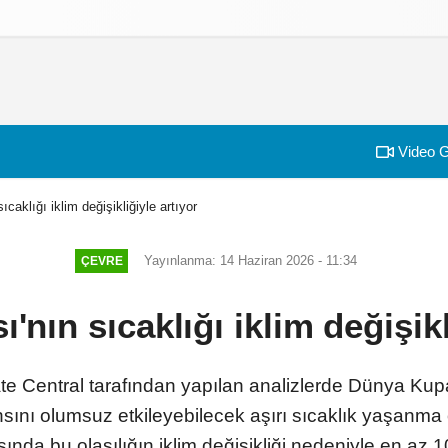
izlilik İlkeleri
Video G
caklığı iklim değişikliğiyle artıyor
Yayınlanma: 14 Haziran 2026 - 11:34
ÇEVRE
nın sıcaklığı iklim değişikl
mate Central tarafından yapılan analizlerde Dünya K
ını olumsuz etkileyebilecek aşırı sıcaklık yaşanma 
nda bu olasılığın iklim değişikliği nedeniyle en az 10