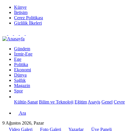
Künye
İletişim
Çerez Politikası
Gizlilik İlkeleri
Gündem
İzmir-Ege
Ege
Politika
Ekonomi
Dünya
Sağlık
Magazin
Spor
Kültür-Sanat
Bilim ve Teknoloji
Eğitim
Asayiş
Genel
Çevre
Ara
9 Ağustos 2026, Pazar
Video Galeri
Foto Galeri
Yazarlar
Üye Paneli