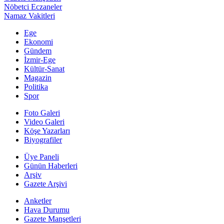
Nöbetci Eczaneler
Namaz Vakitleri
Ege
Ekonomi
Gündem
İzmir-Ege
Kültür-Sanat
Magazin
Politika
Spor
Foto Galeri
Video Galeri
Köşe Yazarları
Biyografiler
Üye Paneli
Günün Haberleri
Arşiv
Gazete Arşivi
Anketler
Hava Durumu
Gazete Manşetleri