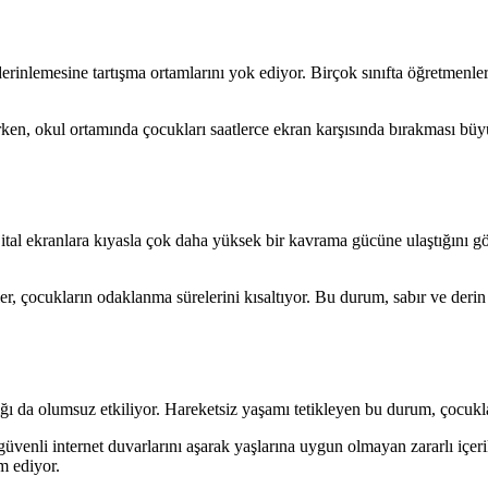
erinlemesine tartışma ortamlarını yok ediyor. Birçok sınıfta öğretmenler 
erken, okul ortamında çocukları saatlerce ekran karşısında bırakması büy
ijital ekranlara kıyasla çok daha yüksek bir kavrama gücüne ulaştığını g
ikler, çocukların odaklanma sürelerini kısaltıyor. Bu durum, sabır ve de
ığı da olumsuz etkiliyor. Hareketsiz yaşamı tetikleyen bu durum, çocukl
güvenli internet duvarlarını aşarak yaşlarına uygun olmayan zararlı içerik
m ediyor.