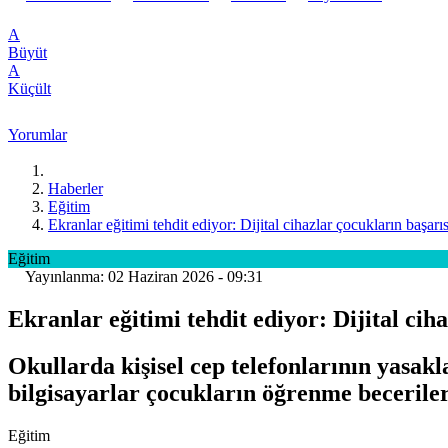
A
Büyüt
A
Küçült
Yorumlar
Haberler
Eğitim
Ekranlar eğitimi tehdit ediyor: Dijital cihazlar çocukların başar
Eğitim
Yayınlanma: 02 Haziran 2026 - 09:31
Ekranlar eğitimi tehdit ediyor: Dijital cih
Okullarda kişisel cep telefonlarının yasakl
bilgisayarlar çocukların öğrenme beceriler
Eğitim