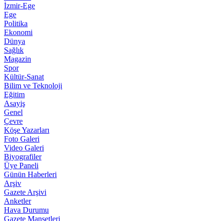
İzmir-Ege
Ege
Politika
Ekonomi
Dünya
Sağlık
Magazin
Spor
Kültür-Sanat
Bilim ve Teknoloji
Eğitim
Asayiş
Genel
Çevre
Köşe Yazarları
Foto Galeri
Video Galeri
Biyografiler
Üye Paneli
Günün Haberleri
Arşiv
Gazete Arşivi
Anketler
Hava Durumu
Gazete Manşetleri