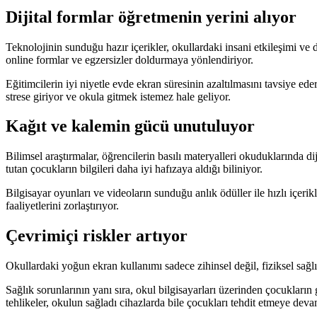
Dijital formlar öğretmenin yerini alıyor
Teknolojinin sunduğu hazır içerikler, okullardaki insani etkileşimi ve d
online formlar ve egzersizler doldurmaya yönlendiriyor.
Eğitimcilerin iyi niyetle evde ekran süresinin azaltılmasını tavsiye ed
strese giriyor ve okula gitmek istemez hale geliyor.
Kağıt ve kalemin gücü unutuluyor
Bilimsel araştırmalar, öğrencilerin basılı materyalleri okuduklarında d
tutan çocukların bilgileri daha iyi hafızaya aldığı biliniyor.
Bilgisayar oyunları ve videoların sunduğu anlık ödüller ile hızlı içer
faaliyetlerini zorlaştırıyor.
Çevrimiçi riskler artıyor
Okullardaki yoğun ekran kullanımı sadece zihinsel değil, fiziksel sağl
Sağlık sorunlarının yanı sıra, okul bilgisayarları üzerinden çocukların 
tehlikeler, okulun sağladı cihazlarda bile çocukları tehdit etmeye deva