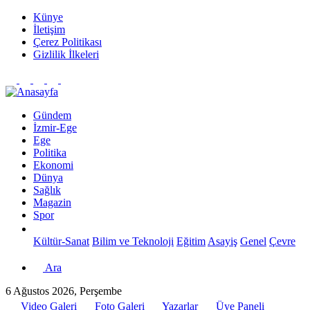
Künye
İletişim
Çerez Politikası
Gizlilik İlkeleri
Gündem
İzmir-Ege
Ege
Politika
Ekonomi
Dünya
Sağlık
Magazin
Spor
Kültür-Sanat
Bilim ve Teknoloji
Eğitim
Asayiş
Genel
Çevre
Ara
6 Ağustos 2026, Perşembe
Video Galeri
Foto Galeri
Yazarlar
Üye Paneli