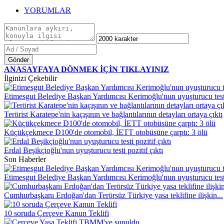
YORUMLAR
Gönder
ANASAYFAYA DÖNMEK İÇİN TIKLAYINIZ
İlginizi Çekebilir
Etimesgut Belediye Başkan Yardımcısı Kerimoğlu'nun uyuşturucu testi 
Terörist Karatepe'nin kaçışının ve bağlantılarının detayları ortaya çıktı
Küçükçekmece D100'de otomobil, İETT otobüsüne çarptı: 3 ölü
Erdal Beşikçioğlu'nun uyuşturucu testi pozitif çıktı
Son Haberler
Etimesgut Belediye Başkan Yardımcısı Kerimoğlu'nun uyuşturucu testi
Cumhurbaşkanı Erdoğan'dan Terörsüz Türkiye yasa teklifine ilişkin...
10 soruda Çerçeve Kanun Teklifi