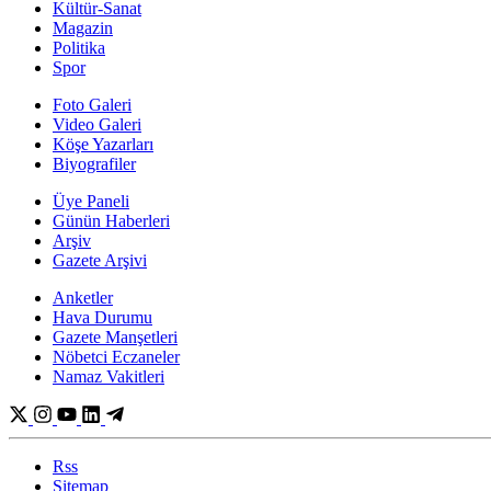
Kültür-Sanat
Magazin
Politika
Spor
Foto Galeri
Video Galeri
Köşe Yazarları
Biyografiler
Üye Paneli
Günün Haberleri
Arşiv
Gazete Arşivi
Anketler
Hava Durumu
Gazete Manşetleri
Nöbetci Eczaneler
Namaz Vakitleri
Rss
Sitemap