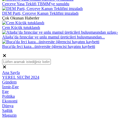
Çerçeve Yasa Teklifi TBMM'ye sunuldu
DEM Parti, Çerçeve Kanun Teklifini imzaladı
Çok Okunan Haberler
Cem Küçük tutuklandı
Aliağa’da fırıncılar ve unlu mamul üreticileri buluşmasından...
Buca'da feci kaza...üniversite öğrencisi hayatını kaybetti
Ana Sayfa
YEREL SEÇİM 2024
Gündem
İzmir-Ege
Ege
Politika
Ekonomi
Dünya
Sağlık
Magazin