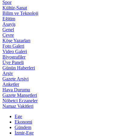
Spor
Kültür-Sanat
Bilim ve Teknoloji
Eğitim
Asayiş
Genel
Çevre
Köşe Yazarları
Foto Galeri
Video Galeri
Biyografiler
Üye Paneli
Günün Haberleri
Arşiv
Gazete Arşivi
Anketler
Hava Durumu
Gazete Manşetleri
Nöbetci Eczaneler
Namaz Vakitleri
Ege
Ekonomi
Gündem
İzmir-Ege