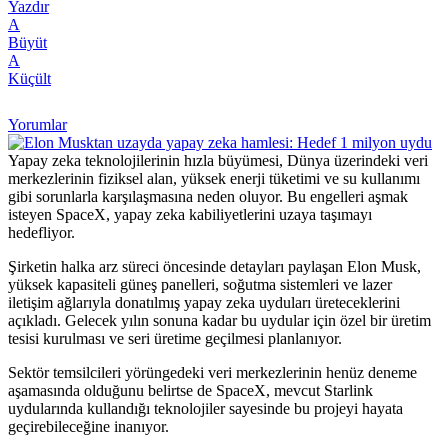
Yazdır
A
Büyüt
A
Küçült
Yorumlar
Yapay zeka teknolojilerinin hızla büyümesi, Dünya üzerindeki veri
merkezlerinin fiziksel alan, yüksek enerji tüketimi ve su kullanımı
gibi sorunlarla karşılaşmasına neden oluyor. Bu engelleri aşmak
isteyen SpaceX, yapay zeka kabiliyetlerini uzaya taşımayı
hedefliyor.
Şirketin halka arz süreci öncesinde detayları paylaşan Elon Musk,
yüksek kapasiteli güneş panelleri, soğutma sistemleri ve lazer
iletişim ağlarıyla donatılmış yapay zeka uyduları üreteceklerini
açıkladı. Gelecek yılın sonuna kadar bu uydular için özel bir üretim
tesisi kurulması ve seri üretime geçilmesi planlanıyor.
Sektör temsilcileri yörüngedeki veri merkezlerinin henüz deneme
aşamasında olduğunu belirtse de SpaceX, mevcut Starlink
uydularında kullandığı teknolojiler sayesinde bu projeyi hayata
geçirebileceğine inanıyor.