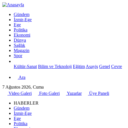
Gündem
İzmir-Ege
Ege
Politika
Ekonomi
Dünya
Sağlık
Magazin
Spor
Kültür-Sanat
Bilim ve Teknoloji
Eğitim
Asayiş
Genel
Çevre
Ara
7 Ağustos 2026, Cuma
Video Galeri
Foto Galeri
Yazarlar
Üye Paneli
HABERLER
Gündem
İzmir-Ege
Ege
Politika