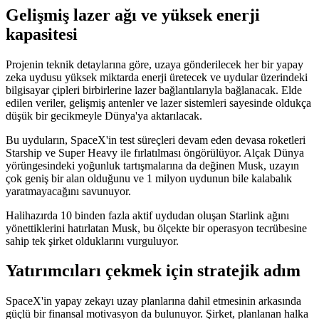
Gelişmiş lazer ağı ve yüksek enerji
kapasitesi
Projenin teknik detaylarına göre, uzaya gönderilecek her bir yapay
zeka uydusu yüksek miktarda enerji üretecek ve uydular üzerindeki
bilgisayar çipleri birbirlerine lazer bağlantılarıyla bağlanacak. Elde
edilen veriler, gelişmiş antenler ve lazer sistemleri sayesinde oldukça
düşük bir gecikmeyle Dünya'ya aktarılacak.
Bu uyduların, SpaceX'in test süreçleri devam eden devasa roketleri
Starship ve Super Heavy ile fırlatılması öngörülüyor. Alçak Dünya
yörüngesindeki yoğunluk tartışmalarına da değinen Musk, uzayın
çok geniş bir alan olduğunu ve 1 milyon uydunun bile kalabalık
yaratmayacağını savunuyor.
Halihazırda 10 binden fazla aktif uydudan oluşan Starlink ağını
yönettiklerini hatırlatan Musk, bu ölçekte bir operasyon tecrübesine
sahip tek şirket olduklarını vurguluyor.
Yatırımcıları çekmek için stratejik adım
SpaceX'in yapay zekayı uzay planlarına dahil etmesinin arkasında
güçlü bir finansal motivasyon da bulunuyor. Şirket, planlanan halka