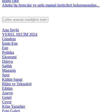
Aliağa’da fırıncılar ve unlu mamul üreticileri buluşmasından...
Ana Sayfa
YEREL SEÇİM 2024
Gündem
İzmir-Ege
Ege
Politika
Ekonomi
Dünya
Sağlık
Magazin
Spor
Kültür-Sanat
Bilim ve Teknoloji
Eğitim
Asayiş
Genel
Çevre
Köşe Yazarları
Foto Galeri