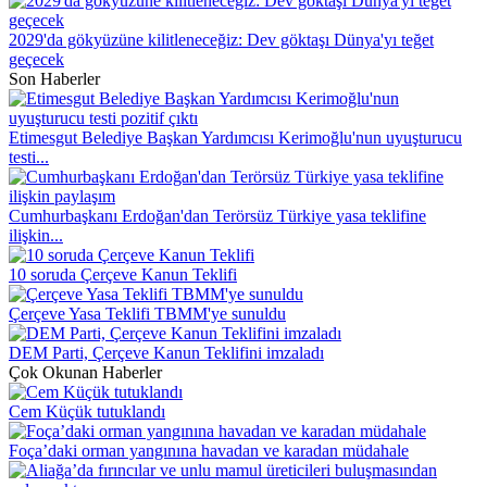
2029'da gökyüzüne kilitleneceğiz: Dev göktaşı Dünya'yı teğet
geçecek
Son Haberler
Etimesgut Belediye Başkan Yardımcısı Kerimoğlu'nun uyuşturucu
testi...
Cumhurbaşkanı Erdoğan'dan Terörsüz Türkiye yasa teklifine
ilişkin...
10 soruda Çerçeve Kanun Teklifi
Çerçeve Yasa Teklifi TBMM'ye sunuldu
DEM Parti, Çerçeve Kanun Teklifini imzaladı
Çok Okunan Haberler
Cem Küçük tutuklandı
Foça’daki orman yangınına havadan ve karadan müdahale