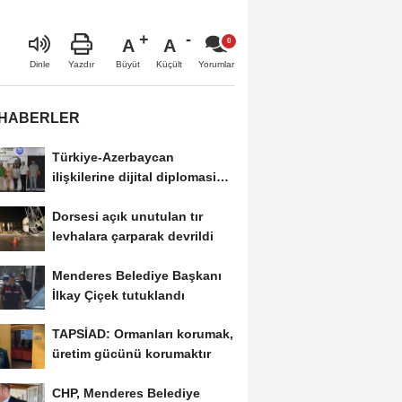
A
A
Büyüt
Küçült
Dinle
Yazdır
Yorumlar
 HABERLER
Türkiye-Azerbaycan
ilişkilerine dijital diplomasi
modeli
Dorsesi açık unutulan tır
levhalara çarparak devrildi
Menderes Belediye Başkanı
İlkay Çiçek tutuklandı
TAPSİAD: Ormanları korumak,
üretim gücünü korumaktır
CHP, Menderes Belediye