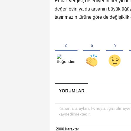
Emlak vergisi, belediyenin her yıl be
değer, evin ya da arsanın büyüklüğüyl
taşınmazın türüne göre de değişiklik 
YORUMLAR