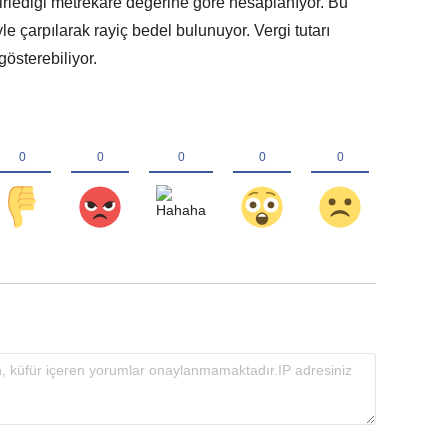
lirlediği metrekare değerine göre hesaplanıyor. Bu
e çarpılarak rayiç bedel bulunuyor. Vergi tutarı
gösterebiliyor.