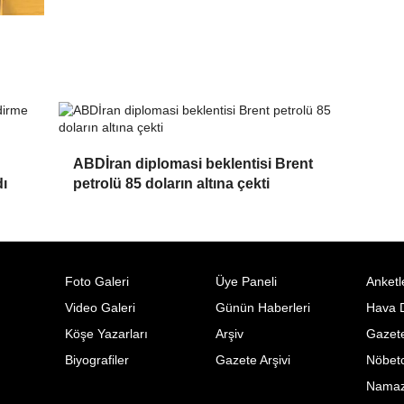
ABDİran diplomasi beklentisi Brent
ı
petrolü 85 doların altına çekti
Foto Galeri
Üye Paneli
Anketl
Video Galeri
Günün Haberleri
Hava 
Köşe Yazarları
Arşiv
Gazete
Biyografiler
Gazete Arşivi
Nöbetc
Namaz 