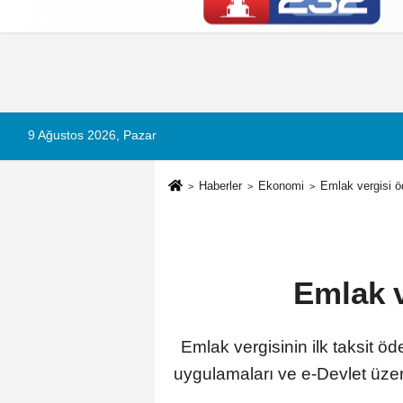
Künye
İletişim
Çerez Politikası
G
9 Ağustos 2026, Pazar
Haberler
Ekonomi
Emlak vergisi ö
Emlak v
Emlak vergisinin ilk taksit öd
uygulamaları ve e-Devlet üze