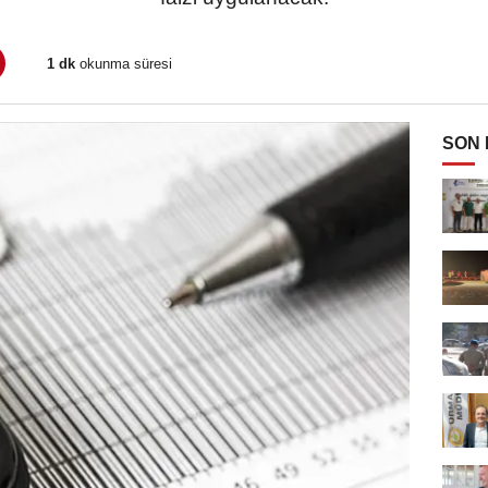
1 dk
okunma süresi
SON