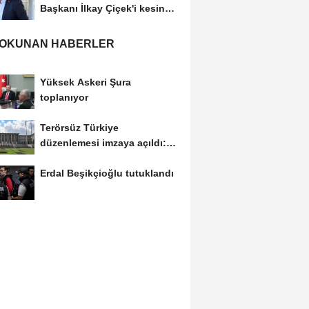
Başkanı İlkay Çiçek'i kesin
ihraç talebiyle...
 OKUNAN HABERLER
Yüksek Askeri Şura
toplanıyor
Terörsüz Türkiye
düzenlemesi imzaya açıldı:
Bugün milletvekilleri...
Erdal Beşikçioğlu tutuklandı