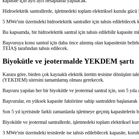
kapasite için ayrı ayrı hesaplama yapılacak.
Hidroelektrik santrallerde, işletmedeki toplam elektriksel kurulu gücü 
5 MWe'nin üzerindeki hidroelektrik santraller için tahsis edilebilece
Bu kapsamda, bir hidroelektrik santral için tahsis edilebilir kapasite m
Başvuruya konu santral için daha önce alınmış olan kapasitenin belirlen
TEİAŞ tarafından tahsis edilecek.
Biyokütle ve jeotermalde YEKDEM şartı
Karara göre, birden çok kaynaklı elektrik üretim tesisine dönüşüm tal
(YEKDEM) süresini tamamlamış olması gerekecek.
Başvuru yapılan her bir biyokütle ve jeotermal santral için, son 5 yıla
Başvurular, en yüksek kapasite faktörüne sahip santralden başlanarak s
Son 5 yıl içerisinde farklı zamanlarda işletmeye geçmiş kapasitelerin 
Biyokütle ve jeotermal santrallerde, işletmedeki toplam elektriksel kur
3 MWe'nin üzerindeki tesislerde ise tahsis edilebilecek kapasite, ku