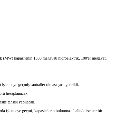
lık (MW) kapasitenin 1300 megavatı hidroelektrik, 100'er megavatı
şletmeye geçmiş santraller olması şartı getirildi.
ktörü hesaplanacak.
site tahsisi yapılacak.
rda işletmeye geçmiş kapasitelerin bulunması halinde ise her bir