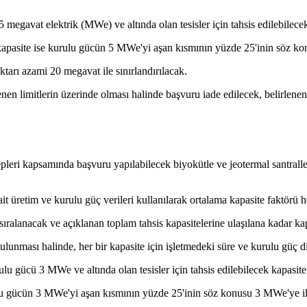
5 megavat elektrik (MWe) ve altında olan tesisler için tahsis edilebilec
k kapasite ise kurulu gücün 5 MWe'yi aşan kısmının yüzde 25'inin söz k
iktarı azami 20 megavat ile sınırlandırılacak.
en limitlerin üzerinde olması halinde başvuru iade edilecek, belirlenen 
epleri kapsamında başvuru yapılabilecek biyokütle ve jeotermal santral
 ait üretim ve kurulu güç verileri kullanılarak ortalama kapasite faktörü 
ıralanacak ve açıklanan toplam tahsis kapasitelerine ulaşılana kadar kap
bulunması halinde, her bir kapasite için işletmedeki süre ve kurulu güç 
ulu gücü 3 MWe ve altında olan tesisler için tahsis edilebilecek kapasit
rulu gücün 3 MWe'yi aşan kısmının yüzde 25'inin söz konusu 3 MWe'ye il