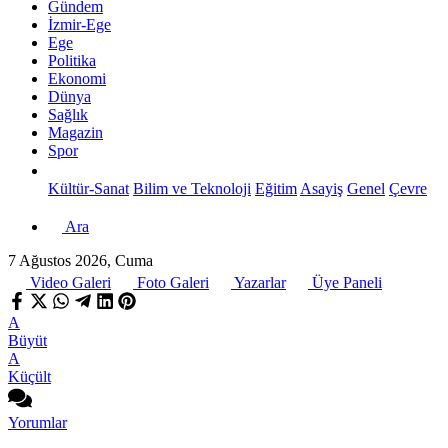
Gündem
İzmir-Ege
Ege
Politika
Ekonomi
Dünya
Sağlık
Magazin
Spor
Kültür-Sanat
Bilim ve Teknoloji
Eğitim
Asayiş
Genel
Çevre
Ara
7 Ağustos 2026, Cuma
Video Galeri
Foto Galeri
Yazarlar
Üye Paneli
A
Büyüt
A
Küçült
Yorumlar