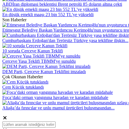
ABDİran diplomasi beklentisi Brent petrolü 85 doların altına çekti
En düşük emekli maaşı 23 bin 552 TL'ye yükseldi
Son Haberler
Etimesgut Belediye Başkan Yardımcısı Kerimoğlu'nun uyuşturucu testi
Cumhurbaşkanı Erdoğan'dan Terörsüz Türkiye yasa teklifine ilişkin...
10 soruda Çerçeve Kanun Teklifi
Çerçeve Yasa Teklifi TBMM'ye sunuldu
DEM Parti, Çerçeve Kanun Teklifini imzaladı
Çok Okunan Haberler
Cem Küçük tutuklandı
Foça’daki orman yangınına havadan ve karadan müdahale
Aliağa’da fırıncılar ve unlu mamul üreticileri buluşmasından...