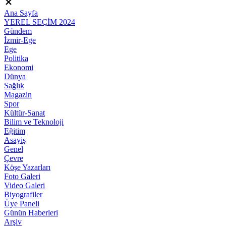
Ana Sayfa
YEREL SEÇİM 2024
Gündem
İzmir-Ege
Ege
Politika
Ekonomi
Dünya
Sağlık
Magazin
Spor
Kültür-Sanat
Bilim ve Teknoloji
Eğitim
Asayiş
Genel
Çevre
Köşe Yazarları
Foto Galeri
Video Galeri
Biyografiler
Üye Paneli
Günün Haberleri
Arşiv