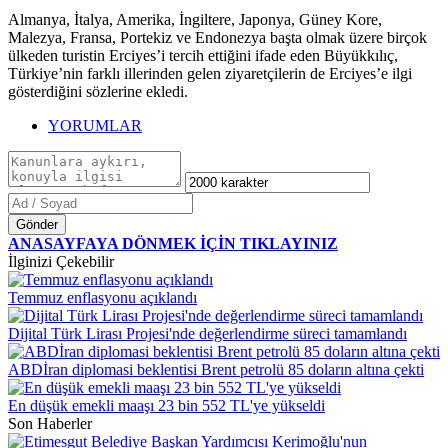
Almanya, İtalya, Amerika, İngiltere, Japonya, Güney Kore,
Malezya, Fransa, Portekiz ve Endonezya başta olmak üzere birçok
ülkeden turistin Erciyes’i tercih ettiğini ifade eden Büyükkılıç,
Türkiye’nin farklı illerinden gelen ziyaretçilerin de Erciyes’e ilgi
gösterdiğini sözlerine ekledi.
YORUMLAR
Gönder
ANASAYFAYA DÖNMEK İÇİN TIKLAYINIZ
İlginizi Çekebilir
Temmuz enflasyonu açıklandı
Dijital Türk Lirası Projesi'nde değerlendirme süreci tamamlandı
ABDİran diplomasi beklentisi Brent petrolü 85 doların altına çekti
En düşük emekli maaşı 23 bin 552 TL'ye yükseldi
Son Haberler