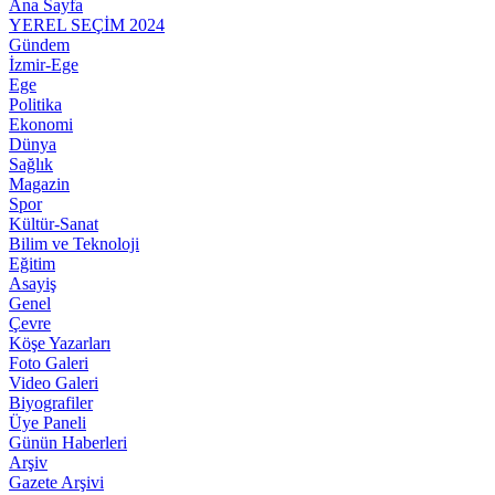
Ana Sayfa
YEREL SEÇİM 2024
Gündem
İzmir-Ege
Ege
Politika
Ekonomi
Dünya
Sağlık
Magazin
Spor
Kültür-Sanat
Bilim ve Teknoloji
Eğitim
Asayiş
Genel
Çevre
Köşe Yazarları
Foto Galeri
Video Galeri
Biyografiler
Üye Paneli
Günün Haberleri
Arşiv
Gazete Arşivi