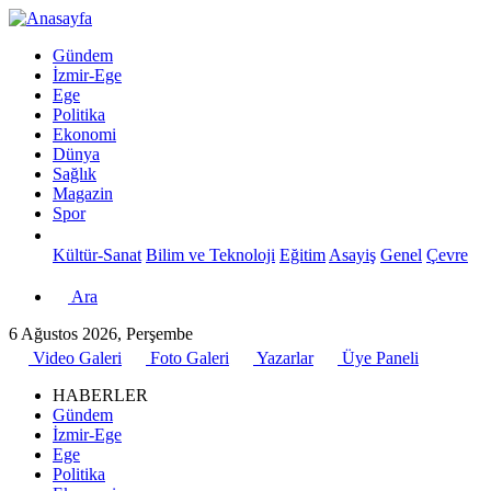
Gündem
İzmir-Ege
Ege
Politika
Ekonomi
Dünya
Sağlık
Magazin
Spor
Kültür-Sanat
Bilim ve Teknoloji
Eğitim
Asayiş
Genel
Çevre
Ara
6 Ağustos 2026, Perşembe
Video Galeri
Foto Galeri
Yazarlar
Üye Paneli
HABERLER
Gündem
İzmir-Ege
Ege
Politika