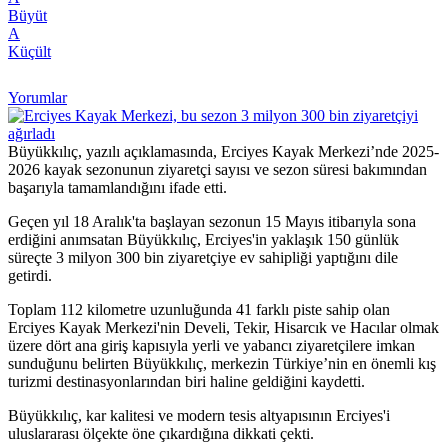
Büyüt
A
Küçült
Yorumlar
Büyükkılıç, yazılı açıklamasında, Erciyes Kayak Merkezi’nde 2025-
2026 kayak sezonunun ziyaretçi sayısı ve sezon süresi bakımından
başarıyla tamamlandığını ifade etti.
Geçen yıl 18 Aralık'ta başlayan sezonun 15 Mayıs itibarıyla sona
erdiğini anımsatan Büyükkılıç, Erciyes'in yaklaşık 150 günlük
süreçte 3 milyon 300 bin ziyaretçiye ev sahipliği yaptığını dile
getirdi.
Toplam 112 kilometre uzunluğunda 41 farklı piste sahip olan
Erciyes Kayak Merkezi'nin Develi, Tekir, Hisarcık ve Hacılar olmak
üzere dört ana giriş kapısıyla yerli ve yabancı ziyaretçilere imkan
sunduğunu belirten Büyükkılıç, merkezin Türkiye’nin en önemli kış
turizmi destinasyonlarından biri haline geldiğini kaydetti.
Büyükkılıç, kar kalitesi ve modern tesis altyapısının Erciyes'i
uluslararası ölçekte öne çıkardığına dikkati çekti.