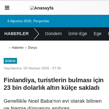
6 Ağustos 2026, Perşembe
HABERLER
Gündem
İzmir-Ege
Ege
Haberler
Dünya
DÜNYA
Yayınlanma: 03 Haziran 2026 - 07:06
Finlandiya, turistlerin bulması için
23 bin dolarlık altın külçe sakladı
Genellikle Noel Baba'nın evi olarak bilinen
ve Narnia dünyasını andıran