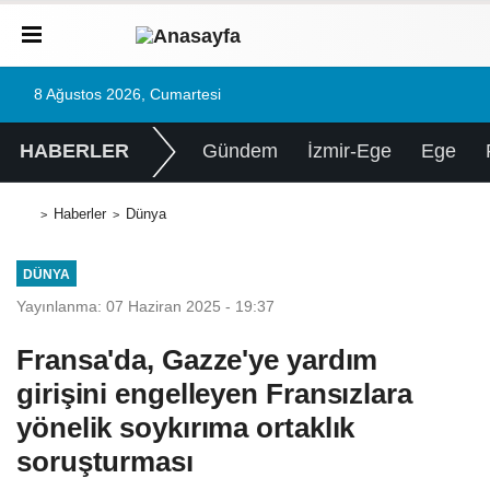
8 Ağustos 2026, Cumartesi
HABERLER
Gündem
İzmir-Ege
Ege
Haberler
Dünya
DÜNYA
Yayınlanma: 07 Haziran 2025 - 19:37
Fransa'da, Gazze'ye yardım
girişini engelleyen Fransızlara
yönelik soykırıma ortaklık
soruşturması