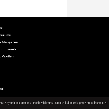
er
Durumu
 Manşetleri
i Eczaneler
Vakitleri
leri
ızı / Aydınlatma Metnimizi inceleyebilirsiniz. Sitemizi kullanarak, çerezleri kullanmamızı