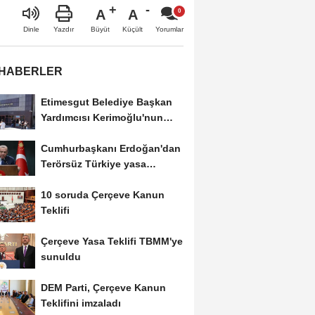
A
A
Büyüt
Küçült
Dinle
Yazdır
Yorumlar
 HABERLER
Etimesgut Belediye Başkan
Yardımcısı Kerimoğlu'nun
uyuşturucu testi...
Cumhurbaşkanı Erdoğan'dan
Terörsüz Türkiye yasa
teklifine ilişkin...
10 soruda Çerçeve Kanun
Teklifi
Çerçeve Yasa Teklifi TBMM'ye
sunuldu
DEM Parti, Çerçeve Kanun
Teklifini imzaladı