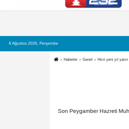
Künye
İletişim
Çerez Politikası
G
6 Ağustos 2026, Perşembe
Haberler
Genel
Hicri yeni yıl yarın
Son Peygamber Hazreti Muha