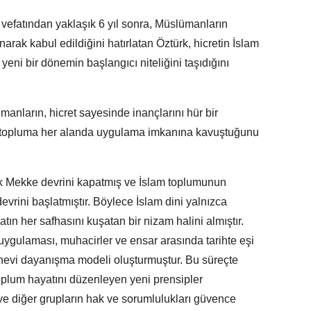
vefatından yaklaşık 6 yıl sonra, Müslümanların
arak kabul edildiğini hatırlatan Öztürk, hicretin İslam
yeni bir dönemin başlangıcı niteliğini taşıdığını
nların, hicret sayesinde inançlarını hür bir
en topluma her alanda uygulama imkanına kavuştuğunu
ık Mekke devrini kapatmış ve İslam toplumunun
evrini başlatmıştır. Böylece İslam dini yalnızca
atın her safhasını kuşatan bir nizam halini almıştır.
uygulaması, muhacirler ve ensar arasında tarihte eşi
evi dayanışma modeli oluşturmuştur. Bu süreçte
oplum hayatını düzenleyen yeni prensipler
ve diğer grupların hak ve sorumlulukları güvence