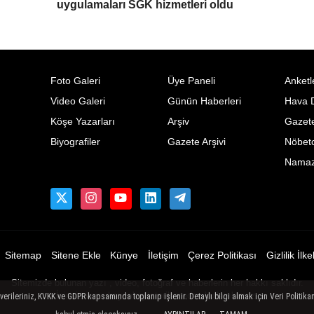
uygulamaları SGK hizmetleri oldu
Foto Galeri
Üye Paneli
Anketl
Video Galeri
Günün Haberleri
Hava 
Köşe Yazarları
Arşiv
Gazete
Biyografiler
Gazete Arşivi
Nöbetc
Namaz 
Sitemap
Sitene Ekle
Künye
İletişim
Çerez Politikası
Gizlilik İlke
Sitemizde bulunan yazı , video, fotoğraf ve haberlerin her hakkı saklıdır.
İzinsiz veya kaynak gösterilemeden kullanılamaz.
ileriniz, KVKK ve GDPR kapsamında toplanıp işlenir. Detaylı bilgi almak için Veri Politikam