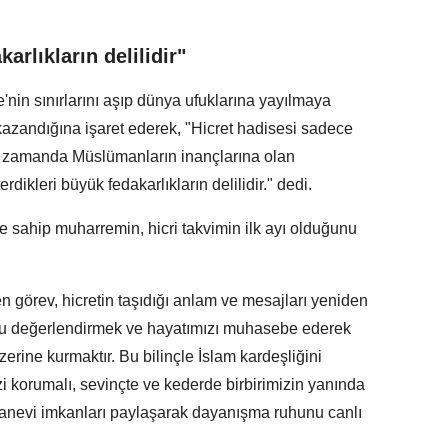
arlıkların delilidir"
ke'nin sınırlarını aşıp dünya ufuklarına yayılmaya
kazandığına işaret ederek, "Hicret hadisesi sadece
ynı zamanda Müslümanların inançlarına olan
terdikleri büyük fedakarlıkların delilidir." dedi.
e sahip muharremin, hicri takvimin ilk ayı olduğunu
şen görev, hicretin taşıdığı anlam ve mesajları yeniden
u değerlendirmek ve hayatımızı muhasebe ederek
rine kurmaktır. Bu bilinçle İslam kardeşliğini
izi korumalı, sevinçte ve kederde birbirimizin yanında
anevi imkanları paylaşarak dayanışma ruhunu canlı