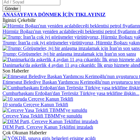
Gönder
ANASAYFAYA DÖNMEK İÇİN TIKLAYINIZ
İlginizi Çekebilir
Hürmüz Boğazı'nın yeniden açılabileceği beklentisi petrol fiyatlarını 
Trump: İran'la çok iyi görüşmeler yürütüyoruz, Hürmüz Boğazı yakın
Trump: Görüşmeler, iyi bir anlaşma imzalamak için İran'ın son şansı
Danimarka'da askerlik 4 aydan 11 aya çıkarıldı: İlk grup hizmete alınd
Son Haberler
Etimesgut Belediye Başkan Yardımcısı Kerimoğlu'nun uyuşturucu testi
Cumhurbaşkanı Erdoğan'dan Terörsüz Türkiye yasa teklifine ilişkin...
10 soruda Çerçeve Kanun Teklifi
Çerçeve Yasa Teklifi TBMM'ye sunuldu
DEM Parti, Çerçeve Kanun Teklifini imzaladı
Çok Okunan Haberler