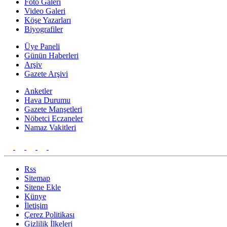
Foto Galeri
Video Galeri
Köşe Yazarları
Biyografiler
Üye Paneli
Günün Haberleri
Arşiv
Gazete Arşivi
Anketler
Hava Durumu
Gazete Manşetleri
Nöbetci Eczaneler
Namaz Vakitleri
Rss
Sitemap
Sitene Ekle
Künye
İletişim
Çerez Politikası
Gizlilik İlkeleri