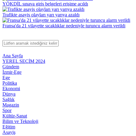
YÖKDİL sınava giriş belgeleri erişime açıldı
Trafikte asayiş olayları yarı yarıya azaldı
Fransa'da 21 vilayette sıcaklıklar nedeniyle turuncu alarm verildi
Ana Sayfa
YEREL SEÇİM 2024
Gündem
İzmir-Ege
Ege
Politika
Ekonomi
Dünya
Sağlık
Magazin
Spor
Kültür-Sanat
Bilim ve Teknoloji
Eğitim
Asayiş