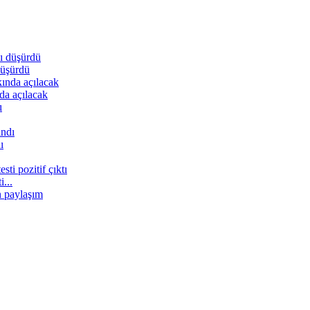
düşürdü
da açılacak
ı
...