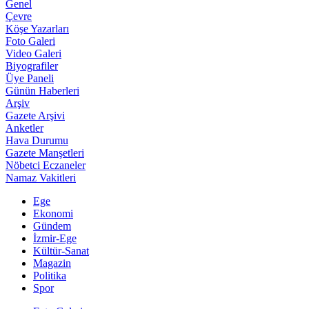
Genel
Çevre
Köşe Yazarları
Foto Galeri
Video Galeri
Biyografiler
Üye Paneli
Günün Haberleri
Arşiv
Gazete Arşivi
Anketler
Hava Durumu
Gazete Manşetleri
Nöbetci Eczaneler
Namaz Vakitleri
Ege
Ekonomi
Gündem
İzmir-Ege
Kültür-Sanat
Magazin
Politika
Spor