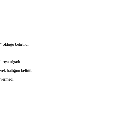
olduğu belirtildi.
ırıya uğradı.
k battığını belirtti.
 vermedi.