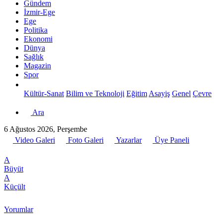
Gündem
İzmir-Ege
Ege
Politika
Ekonomi
Dünya
Sağlık
Magazin
Spor
Kültür-Sanat
Bilim ve Teknoloji
Eğitim
Asayiş
Genel
Çevre
Ara
6 Ağustos 2026, Perşembe
Video Galeri
Foto Galeri
Yazarlar
Üye Paneli
A
Büyüt
A
Küçült
Yorumlar