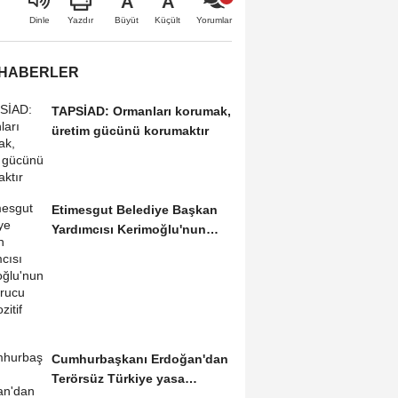
A
A
Büyüt
Küçült
Dinle
Yazdır
Yorumlar
 HABERLER
TAPSİAD: Ormanları korumak,
üretim gücünü korumaktır
Etimesgut Belediye Başkan
Yardımcısı Kerimoğlu'nun
uyuşturucu testi...
Cumhurbaşkanı Erdoğan'dan
Terörsüz Türkiye yasa
teklifine ilişkin...