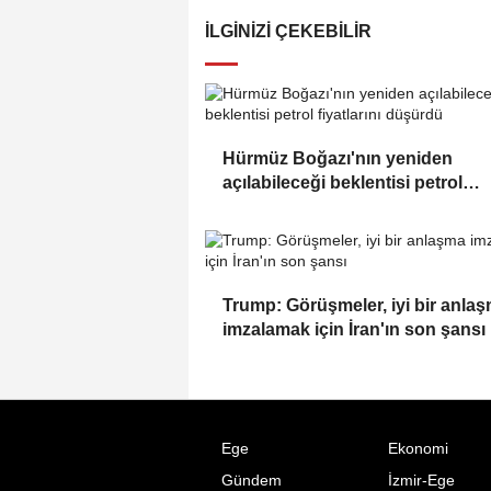
İLGINIZI ÇEKEBILIR
Hürmüz Boğazı'nın yeniden
açılabileceği beklentisi petrol
fiyatlarını düşürdü
Trump: Görüşmeler, iyi bir anla
imzalamak için İran'ın son şansı
Ege
Ekonomi
Gündem
İzmir-Ege