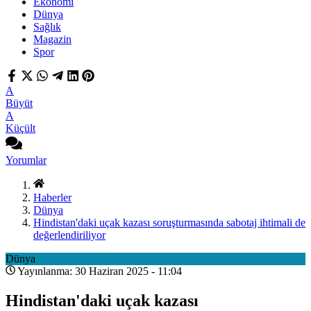
Ekonomi
Dünya
Sağlık
Magazin
Spor
A
Büyüt
A
Küçült
Yorumlar
Haberler
Dünya
Hindistan'daki uçak kazası soruşturmasında sabotaj ihtimali de
değerlendiriliyor
Dünya
Yayınlanma: 30 Haziran 2025 - 11:04
Hindistan'daki uçak kazası