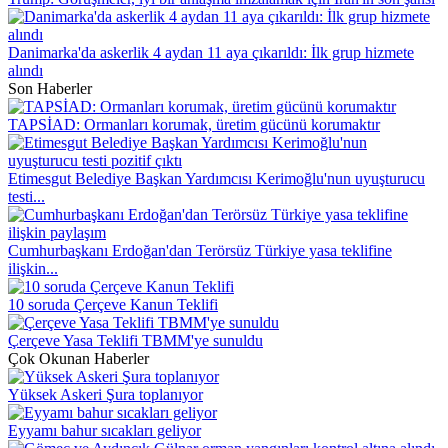
Danimarka'da askerlik 4 aydan 11 aya çıkarıldı: İlk grup hizmete
alındı
Son Haberler
TAPSİAD: Ormanları korumak, üretim gücünü korumaktır
Etimesgut Belediye Başkan Yardımcısı Kerimoğlu'nun uyuşturucu
testi...
Cumhurbaşkanı Erdoğan'dan Terörsüz Türkiye yasa teklifine
ilişkin...
10 soruda Çerçeve Kanun Teklifi
Çerçeve Yasa Teklifi TBMM'ye sunuldu
Çok Okunan Haberler
Yüksek Askeri Şura toplanıyor
Eyyamı bahur sıcakları geliyor