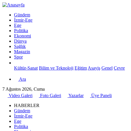
Gündem
İzmir-Ege
Ege
Politika
Ekonomi
Dünya
Sağlık
Magazin
Spor
Kültür-Sanat
Bilim ve Teknoloji
Eğitim
Asayiş
Genel
Çevre
Ara
7 Ağustos 2026, Cuma
Video Galeri
Foto Galeri
Yazarlar
Üye Paneli
HABERLER
Gündem
İzmir-Ege
Ege
Politika