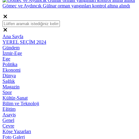
Gömeç ve Aydıncık Gülnar orman yangınları kontrol altına alındı
Ana Sayfa
YEREL SEÇİM 2024
Gündem
İzmir-Ege
Ege
Politika
Ekonomi
Dünya
Sağlık
Magazin
Spor
Kültür-Sanat
Bilim ve Teknoloji
Eğitim
Asayiş
Genel
Çevre
Köşe Yazarları
Foto Galeri