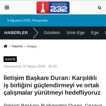
6 Ağustos 2026, Perşembe
HABERLER
Gündem
İzmir-Ege
Ege
Haberler
Asayiş
ASAYIŞ
Yayınlanma: 07 Mayıs 2026 - 20:30
İletişim Başkanı Duran: Karşılıklı
iş birliğini güçlendirmeyi ve ortak
çalışmalar yürütmeyi hedefliyoruz
İletişim Başkanı Burhanettin Duran, Cezayir