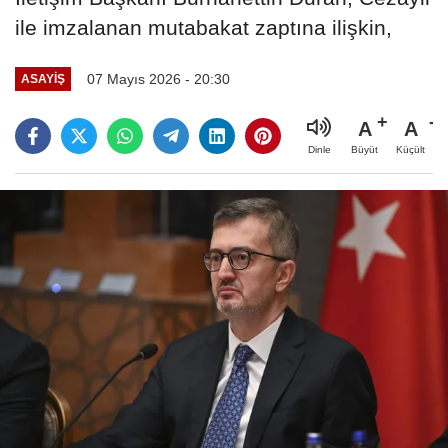
ile imzalanan mutabakat zaptına ilişkin,
07 Mayıs 2026 - 20:30
ASAYIŞ
A
A
Büyüt
Küçült
Dinle