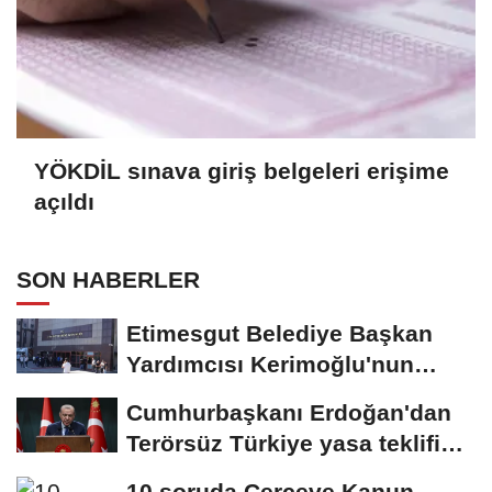
YÖKDİL sınava giriş belgeleri erişime
açıldı
SON HABERLER
Etimesgut Belediye Başkan
Yardımcısı Kerimoğlu'nun
uyuşturucu testi...
Cumhurbaşkanı Erdoğan'dan
Terörsüz Türkiye yasa teklifine
ilişkin...
10 soruda Çerçeve Kanun