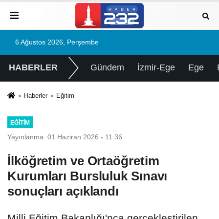
6 Ağustos 2026, Perşembe
HABERLER
Gündem
İzmir-Ege
Ege
Haberler
Eğitim
EĞITIM
Yayınlanma: 01 Haziran 2026 - 11:36
İlköğretim ve Ortaöğretim
Kurumları Bursluluk Sınavı
sonuçları açıklandı
Milli Eğitim Bakanlığı'nca gerçekleştirilen