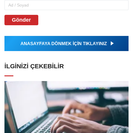
Gönder
ANASAYFAYA DÖNMEK İÇİN TIKLAYINIZ
İLGINIZI ÇEKEBILIR