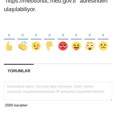
"https://mebsonuc.meb.gov.tr" adresinden
ulaşılabiliyor.
YORUMLAR