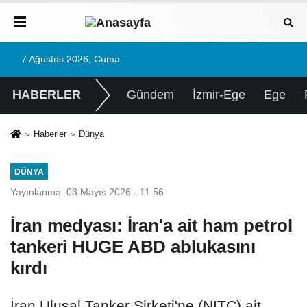
7 Ağustos 2026, Cuma
HABERLER
Gündem
İzmir-Ege
Ege
Haberler
Dünya
DÜNYA
Yayınlanma: 03 Mayıs 2026 - 11:56
İran medyası: İran'a ait ham petrol
tankeri HUGE ABD ablukasını
kırdı
İran Ulusal Tanker Şirketi'ne (NITC) ait