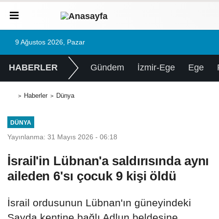
9 Ağustos 2026, Pazar
HABERLER
Gündem
İzmir-Ege
Ege
Haberler
Dünya
DÜNYA
Yayınlanma: 31 Mayıs 2026 - 06:18
İsrail'in Lübnan'a saldırısında aynı
aileden 6'sı çocuk 9 kişi öldü
İsrail ordusunun Lübnan'ın güneyindeki
Sayda kentine bağlı Adlun beldesine