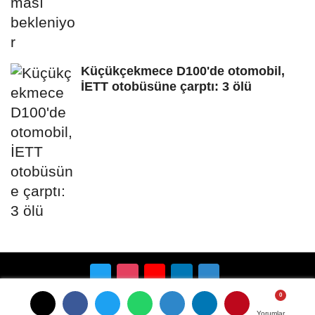
Küçükçekmece D100'de otomobil,
İETT otobüsüne çarptı: 3 ölü
Künye
İletişim
Çerez Politikası
Gizlilik İlkeleri
Yorumlar