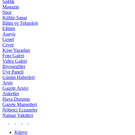
Sağlık
Magazin
Spor
Kültür-Sanat
Bilim ve Teknoloji
Eğitim
Asayiş
Genel
Çevre
Köşe Yazarları
Foto Galeri
Video Galeri
Biyografiler
Üye Paneli
Günün Haberleri
Arşiv
Gazete Arşivi
Anketler
Hava Durumu
Gazete Manşetleri
Nöbetci Eczaneler
Namaz Vakitleri
Künye