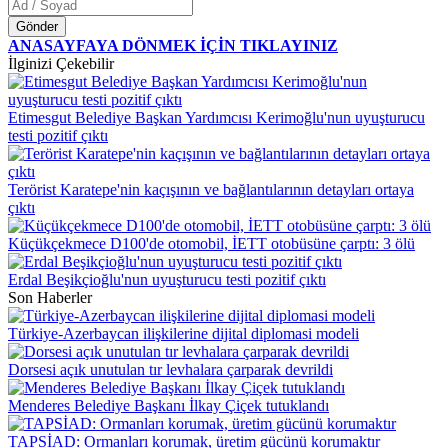
Gönder
ANASAYFAYA DÖNMEK İÇİN TIKLAYINIZ
İlginizi Çekebilir
Etimesgut Belediye Başkan Yardımcısı Kerimoğlu'nun uyuşturucu
testi pozitif çıktı
Terörist Karatepe'nin kaçışının ve bağlantılarının detayları ortaya
çıktı
Küçükçekmece D100'de otomobil, İETT otobüsüne çarptı: 3 ölü
Erdal Beşikçioğlu'nun uyuşturucu testi pozitif çıktı
Son Haberler
Türkiye-Azerbaycan ilişkilerine dijital diplomasi modeli
Dorsesi açık unutulan tır levhalara çarparak devrildi
Menderes Belediye Başkanı İlkay Çiçek tutuklandı
TAPSİAD: Ormanları korumak, üretim gücünü korumaktır