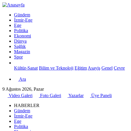
Gündem
İzmir-Ege
Ege
Politika
Ekonomi
Dünya
Sağlık
Magazin
Spor
Kültür-Sanat
Bilim ve Teknoloji
Eğitim
Asayiş
Genel
Çevre
Ara
9 Ağustos 2026, Pazar
Video Galeri
Foto Galeri
Yazarlar
Üye Paneli
HABERLER
Gündem
İzmir-Ege
Ege
Politika