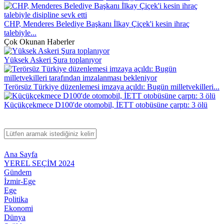
CHP, Menderes Belediye Başkanı İlkay Çiçek'i kesin ihraç
talebiyle...
Çok Okunan Haberler
Yüksek Askeri Şura toplanıyor
Terörsüz Türkiye düzenlemesi imzaya açıldı: Bugün milletvekilleri...
Küçükçekmece D100'de otomobil, İETT otobüsüne çarptı: 3 ölü
Ana Sayfa
YEREL SEÇİM 2024
Gündem
İzmir-Ege
Ege
Politika
Ekonomi
Dünya