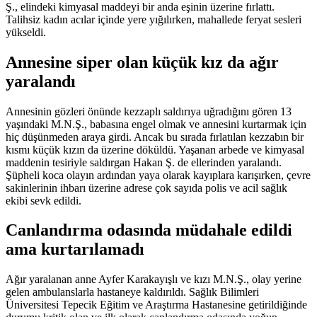
Ş., elindeki kimyasal maddeyi bir anda eşinin üzerine fırlattı.
Talihsiz kadın acılar içinde yere yığılırken, mahallede feryat sesleri
yükseldi.
Annesine siper olan küçük kız da ağır
yaralandı
Annesinin gözleri önünde kezzaplı saldırıya uğradığını gören 13
yaşındaki M.N.Ş., babasına engel olmak ve annesini kurtarmak için
hiç düşünmeden araya girdi. Ancak bu sırada fırlatılan kezzabın bir
kısmı küçük kızın da üzerine döküldü. Yaşanan arbede ve kimyasal
maddenin tesiriyle saldırgan Hakan Ş. de ellerinden yaralandı.
Şüpheli koca olayın ardından yaya olarak kayıplara karışırken, çevre
sakinlerinin ihbarı üzerine adrese çok sayıda polis ve acil sağlık
ekibi sevk edildi.
Canlandırma odasında müdahale edildi
ama kurtarılamadı
Ağır yaralanan anne Ayfer Karakayışlı ve kızı M.N.Ş., olay yerine
gelen ambulanslarla hastaneye kaldırıldı. Sağlık Bilimleri
Üniversitesi Tepecik Eğitim ve Araştırma Hastanesine getirildiğinde