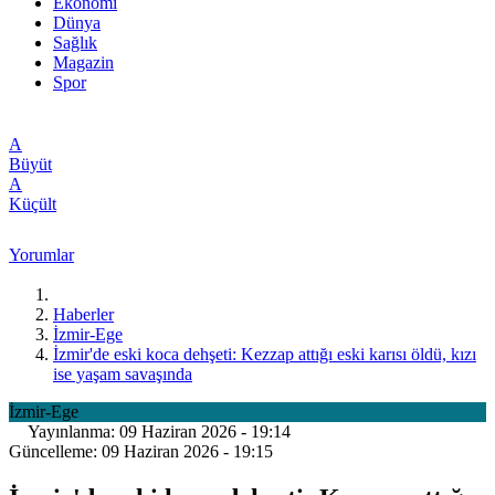
Ekonomi
Dünya
Sağlık
Magazin
Spor
A
Büyüt
A
Küçült
Yorumlar
Haberler
İzmir-Ege
İzmir'de eski koca dehşeti: Kezzap attığı eski karısı öldü, kızı
ise yaşam savaşında
İzmir-Ege
Yayınlanma: 09 Haziran 2026 - 19:14
Güncelleme: 09 Haziran 2026 - 19:15