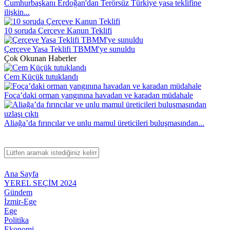
Cumhurbaşkanı Erdoğan'dan Terörsüz Türkiye yasa teklifine
ilişkin...
10 soruda Çerçeve Kanun Teklifi
Çerçeve Yasa Teklifi TBMM'ye sunuldu
Çok Okunan Haberler
Cem Küçük tutuklandı
Foça’daki orman yangınına havadan ve karadan müdahale
Aliağa’da fırıncılar ve unlu mamul üreticileri buluşmasından...
Ana Sayfa
YEREL SEÇİM 2024
Gündem
İzmir-Ege
Ege
Politika
Ekonomi