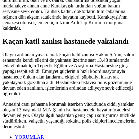
durumu kritik olan ve ilk olarak canlandırma odasında yoğun
müdahaleye alınan anne Karakayışlı, ardından yoğun bakım
servisine sevk edildi. Talihsiz kadın, doktorların tüm çabalarına
rağmen dün akşam saatlerinde hayatını kaybetti. Karakayışlı’nın
cenazesi otopsi işlemleri için İzmir Adli Tıp Kurumu morguna
kaldırıldı.
Kaçan katil zanlısı hastanede yakalandı
Olayın ardından yaya olarak kaçan katil zanlısı Hakan Ş.’nin, saldırı
esnasında kendi ellerini de yakması üzerine saat 13.48 sıralarında
tedavi olmak için Tepecik Eğitim ve Araştırma Hastanesine giriş
yaptığı tespit edildi. Emniyet güçlerinin hızlı koordinasyonuyla
hastanede önlem alan jandarma ekipleri, şüpheliyi kıskıvrak
yakalayarak gözaltına aldı. Hastanedeki tedavisi polis gözetiminde
devam eden zanlının, işlemlerinin ardından adliyeye sevk edileceği
öğrenildi.
Annesini canı pahasına korumak isterken vücudunda ciddi yanıklar
oluşan 13 yaşındaki M.N.Ş.’nin ise hastanedeki hayat mücadelesi
devam ediyor. Olayla ilgili başlatılan geniş çaplı soruşturma titizlikle
sürdürürken, vahşetin yaşandığı sokakta polis ekipleri incelemelerini
derinleştirdi.
YORUMLAR