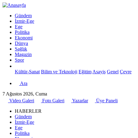
Gündem
İzmir-Ege
Ege
Politika
Ekonomi
Dünya
Sağlık
Magazin
Spor
Kültür-Sanat
Bilim ve Teknoloji
Eğitim
Asayiş
Genel
Çevre
Ara
7 Ağustos 2026, Cuma
Video Galeri
Foto Galeri
Yazarlar
Üye Paneli
HABERLER
Gündem
İzmir-Ege
Ege
Politika