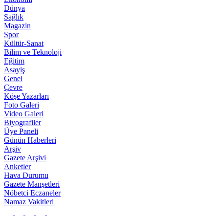
Dünya
Sağlık
Magazin
Spor
Kültür-Sanat
Bilim ve Teknoloji
Eğitim
Asayiş
Genel
Çevre
Köşe Yazarları
Foto Galeri
Video Galeri
Biyografiler
Üye Paneli
Günün Haberleri
Arşiv
Gazete Arşivi
Anketler
Hava Durumu
Gazete Manşetleri
Nöbetci Eczaneler
Namaz Vakitleri