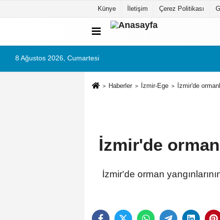
Künye
İletişim
Çerez Politikası
G
8 Ağustos 2026, Cumartesi
Haberler
İzmir-Ege
İzmir'de ormanl
İzmir'de ormanl
İzmir'de orman yangınlarını