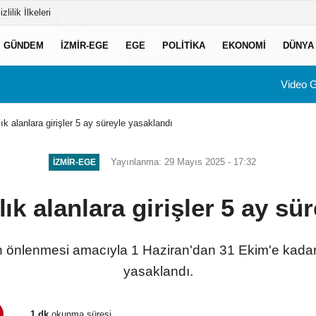
izlilik İlkeleri
GÜNDEM
İZMIR-EGE
EGE
POLITIKA
EKONOMI
DÜNYA
Video G
ık alanlara girişler 5 ay süreyle yasaklandı
Yayınlanma: 29 Mayıs 2025 - 17:32
İZMIR-EGE
ık alanlara girişler 5 ay sü
n önlenmesi amacıyla 1 Haziran'dan 31 Ekim'e kadar 
yasaklandı.
1 dk
okunma süresi