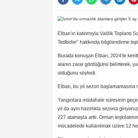
Elban'ın katılımıyla Valilik Toplant
Tedbirler" hakkında bilgilendirme top
Burada konuşan Elban, 2024'te kentte
alanın zarar gördüğünü belirterek, 
olduğunu söyledi.
Elban, bu yıl sezon başlamamasına ra
Yangınlara müdahale süresinin geçen
yıl da aynı hazırlıkla sezona giriyo
227 atamayla arttı. Orman teşkilatını
mücadelede kullanılmak üzere 12 hel