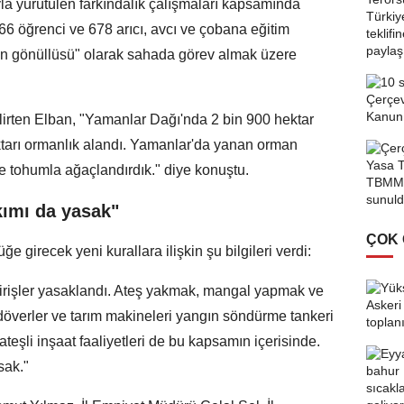
a yürütülen farkındalık çalışmaları kapsamında
66 öğrenci ve 678 arıcı, avcı ve çobana eğitim
rman gönüllüsü" olarak sahada görev almak üzere
elirten Elban, "Yamanlar Dağı'nda 2 bin 900 hektar
ktarı ormanlık alandı. Yamanlar'da yanan orman
ve tohumla ağaçlandırdık." diye konuştu.
kımı da yasak"
ÇOK
ğe girecek yeni kurallara ilişkin şu bilgileri verdi:
girişler yasaklandı. Ateş yakmak, mangal yapmak ve
rdöverler ve tarım makineleri yangın söndürme tankeri
eşli inşaat faaliyetleri de bu kapsamın içerisinde.
sak."