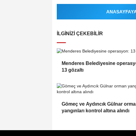
ANASAYFAYA 
İLGINIZI ÇEKEBILIR
Menderes Belediyesine operasy
13 gözaltı
Gömeç ve Aydıncık Gülnar orm
yangınları kontrol altına alındı