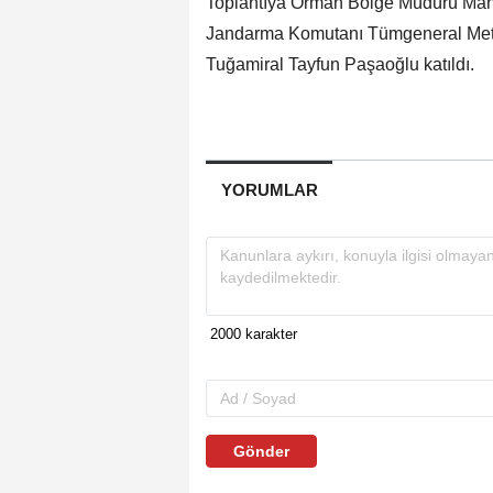
Toplantıya Orman Bölge Müdürü Mahmu
Jandarma Komutanı Tümgeneral Meti
Tuğamiral Tayfun Paşaoğlu katıldı.
YORUMLAR
Gönder