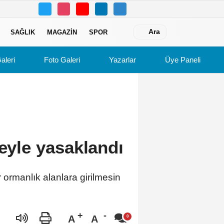
Ara
SAĞLIK
MAGAZIN
SPOR
aleri
Foto Galeri
Yazarlar
Üye Paneli
reyle yasaklandı
ormanlık alanlara girilmesin
A
A