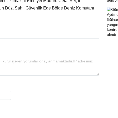
t Yılmaz, İl Emniyet Müdürü Celal Sel, İl
n Düz, Sahil Güvenlik Ege Bölge Deniz Komutanı