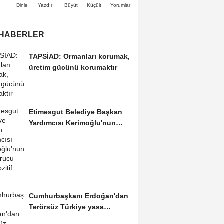
Büyüt
Küçült
Dinle
Yazdır
Yorumlar
 HABERLER
TAPSİAD: Ormanları korumak,
üretim gücünü korumaktır
Etimesgut Belediye Başkan
Yardımcısı Kerimoğlu'nun
uyuşturucu testi...
Cumhurbaşkanı Erdoğan'dan
Terörsüz Türkiye yasa
teklifine ilişkin...