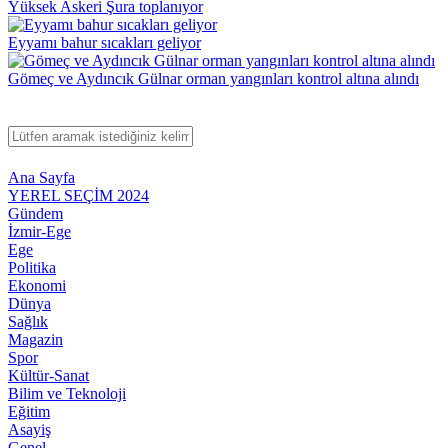
Yüksek Askeri Şura toplanıyor
Eyyamı bahur sıcakları geliyor
Gömeç ve Aydıncık Gülnar orman yangınları kontrol altına alındı
Ana Sayfa
YEREL SEÇİM 2024
Gündem
İzmir-Ege
Ege
Politika
Ekonomi
Dünya
Sağlık
Magazin
Spor
Kültür-Sanat
Bilim ve Teknoloji
Eğitim
Asayiş
Genel