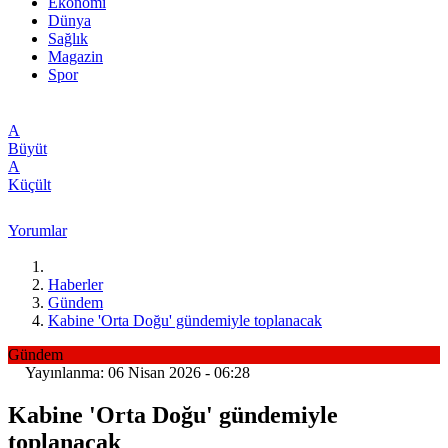
Ekonomi
Dünya
Sağlık
Magazin
Spor
A
Büyüt
A
Küçült
Yorumlar
Haberler
Gündem
Kabine 'Orta Doğu' gündemiyle toplanacak
Gündem
Yayınlanma: 06 Nisan 2026 - 06:28
Kabine 'Orta Doğu' gündemiyle
toplanacak