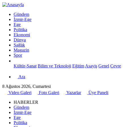
Gündem
İzmir-Ege
Ege
Politika
Ekonomi
Dünya
Sağlık
Magazin
Spor
Kültür-Sanat
Bilim ve Teknoloji
Eğitim
Asayiş
Genel
Çevre
Ara
8 Ağustos 2026, Cumartesi
Video Galeri
Foto Galeri
Yazarlar
Üye Paneli
HABERLER
Gündem
İzmir-Ege
Ege
Politika