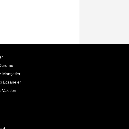
er
Durumu
 Manşetleri
i Eczaneler
Vakitleri
leri