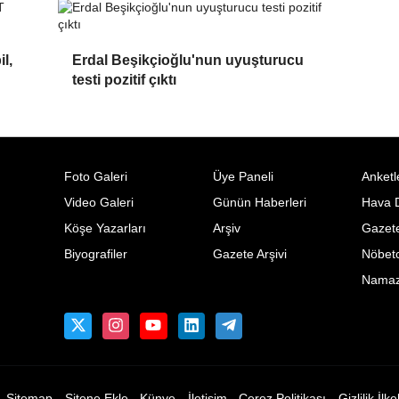
l,
Erdal Beşikçioğlu'nun uyuşturucu
testi pozitif çıktı
Foto Galeri
Üye Paneli
Anketl
Video Galeri
Günün Haberleri
Hava 
Köşe Yazarları
Arşiv
Gazete
Biyografiler
Gazete Arşivi
Nöbetc
Namaz 
Sitemap
Sitene Ekle
Künye
İletişim
Çerez Politikası
Gizlilik İlke