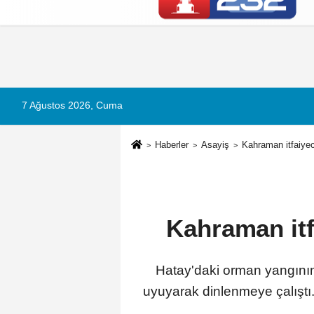
Künye
İletişim
Çerez Politikası
G
7 Ağustos 2026, Cuma
Haberler
Asayiş
Kahraman itfaiye
Kahraman itf
Hatay'daki orman yangının
uyuyarak dinlenmeye çalıştı.