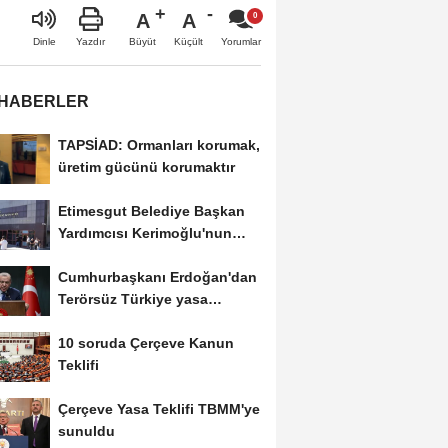
A
A
Büyüt
Küçült
Dinle
Yazdır
Yorumlar
 HABERLER
TAPSİAD: Ormanları korumak,
üretim gücünü korumaktır
Etimesgut Belediye Başkan
Yardımcısı Kerimoğlu'nun
uyuşturucu testi...
Cumhurbaşkanı Erdoğan'dan
Terörsüz Türkiye yasa
teklifine ilişkin...
10 soruda Çerçeve Kanun
Teklifi
Çerçeve Yasa Teklifi TBMM'ye
sunuldu