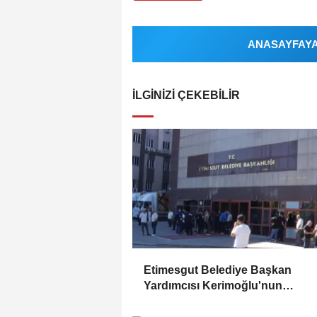
ANASAYFAYA 
İLGINIZI ÇEKEBILIR
Etimesgut Belediye Başkan
Yardımcısı Kerimoğlu'nun
uyuşturucu testi pozitif çıktı