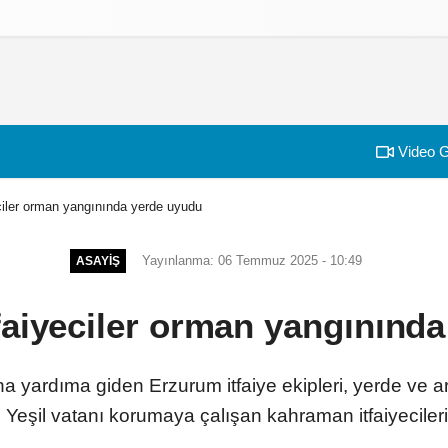
izlilik İlkeleri
Video G
ciler orman yangınında yerde uyudu
Yayınlanma: 06 Temmuz 2025 - 10:49
ASAYIŞ
aiyeciler orman yangınınd
a yardıma giden Erzurum itfaiye ekipleri, yerde ve a
 Yeşil vatanı korumaya çalışan kahraman itfaiyeciler